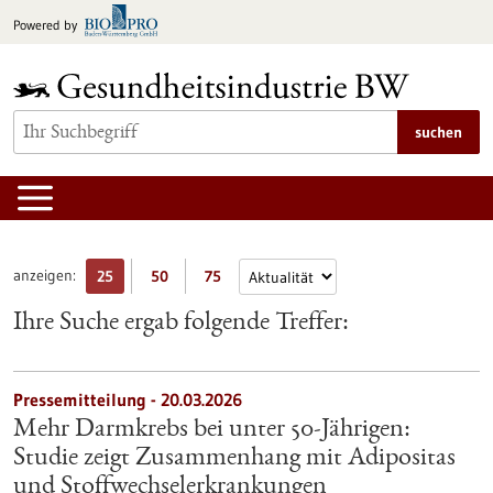
zum
Powered by
Inhalt
springen
suchen
anzeigen:
25
50
75
Ihre Suche ergab folgende Treffer:
Pressemitteilung - 20.03.2026
Mehr Darmkrebs bei unter 50-Jährigen:
Studie zeigt Zusammenhang mit Adipositas
und Stoffwechselerkrankungen