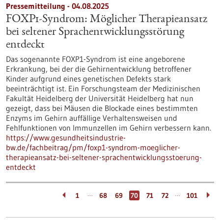
Pressemitteilung - 04.08.2025
FOXP1-Syndrom: Möglicher Therapieansatz
bei seltener Sprachentwicklungsstörung
entdeckt
Das sogenannte FOXP1-Syndrom ist eine angeborene
Erkrankung, bei der die Gehirnentwicklung betroffener
Kinder aufgrund eines genetischen Defekts stark
beeinträchtigt ist. Ein Forschungsteam der Medizinischen
Fakultät Heidelberg der Universität Heidelberg hat nun
gezeigt, dass bei Mäusen die Blockade eines bestimmten
Enzyms im Gehirn auffällige Verhaltensweisen und
Fehlfunktionen von Immunzellen im Gehirn verbessern kann.
https://www.gesundheitsindustrie-
bw.de/fachbeitrag/pm/foxp1-syndrom-moeglicher-
therapieansatz-bei-seltener-sprachentwicklungsstoerung-
entdeckt
…
…
1
68
69
70
71
72
101