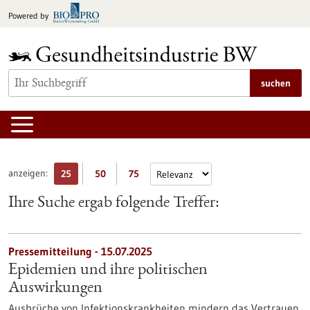
zum
Powered by
Inhalt
springen
suchen
anzeigen:
25
50
75
Ihre Suche ergab folgende Treffer:
Pressemitteilung - 15.07.2025
Epidemien und ihre politischen
Auswirkungen
Ausbrüche von Infektionskrankheiten mindern das Vertrauen