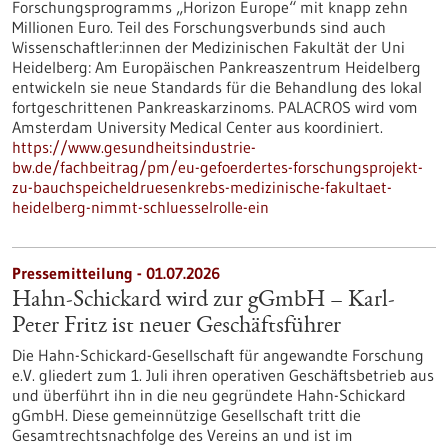
Forschungsprogramms „Horizon Europe“ mit knapp zehn
Millionen Euro. Teil des Forschungsverbunds sind auch
Wissenschaftler:innen der Medizinischen Fakultät der Uni
Heidelberg: Am Europäischen Pankreaszentrum Heidelberg
entwickeln sie neue Standards für die Behandlung des lokal
fortgeschrittenen Pankreaskarzinoms. PALACROS wird vom
Amsterdam University Medical Center aus koordiniert.
https://www.gesundheitsindustrie-
bw.de/fachbeitrag/pm/eu-gefoerdertes-forschungsprojekt-
zu-bauchspeicheldruesenkrebs-medizinische-fakultaet-
heidelberg-nimmt-schluesselrolle-ein
Pressemitteilung - 01.07.2026
Hahn-Schickard wird zur gGmbH – Karl-
Peter Fritz ist neuer Geschäftsführer
Die Hahn-Schickard-Gesellschaft für angewandte Forschung
e.V. gliedert zum 1. Juli ihren operativen Geschäftsbetrieb aus
und überführt ihn in die neu gegründete Hahn-Schickard
gGmbH. Diese gemeinnützige Gesellschaft tritt die
Gesamtrechtsnachfolge des Vereins an und ist im