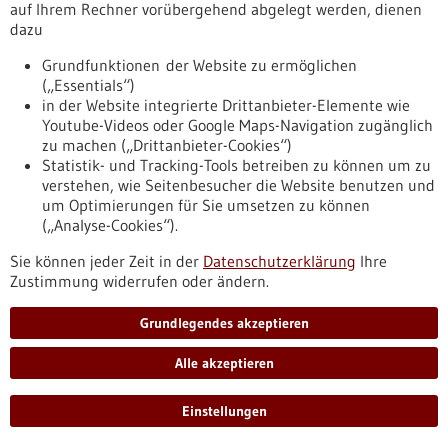
auf Ihrem Rechner vorübergehend abgelegt werden, dienen
dazu
Pressemitteilung - 25.06.2026
Grundfunktionen der Website zu ermöglichen
(„Essentials“)
Vier promovierende der Universität
in der Website integrierte Drittanbieter-Elemente wie
Heidelberg bei der Nobelpreisträgertagung in
Youtube-Videos oder Google Maps-Navigation zugänglich
Lindau
zu machen („Drittanbieter-Cookies“)
Statistik- und Tracking-Tools betreiben zu können um zu
Gelegenheit zum Austausch mit herausragenden
verstehen, wie Seitenbesucher die Website benutzen und
Wissenschaftlerinnen und Wissenschaftlern haben vier
um Optimierungen für Sie umsetzen zu können
Promovierende der Uni Heidelberg. Sie nehmen an der 75.
(„Analyse-Cookies“).
Nobelpreisträgertagung teil, die vom 28. Juni bis zum 3. Juli
2026 in Lindau stattfindet. Die vier Promovierenden gehören
Sie können jeder Zeit in der
Datenschutzerklärung
Ihre
zu den rund 600 jungen Forscherinnen und Forschern, die
Zustimmung widerrufen oder ändern.
sich aufgrund ihrer hervorragenden akademischen
Leistungen durchgesetzt haben.
Grundlegendes akzeptieren
https://www.gesundheitsindustrie-
bw.de/fachbeitrag/pm/vier-promovierende-der-universitaet-
Alle akzeptieren
heidelberg-bei-der-nobelpreistraegertagung-lindau
Einstellungen
Pressemitteilung - 25.06.2026