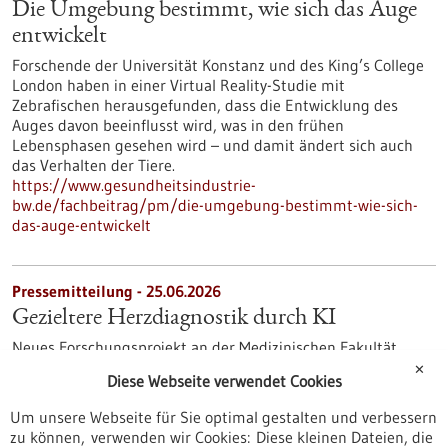
Die Umgebung bestimmt, wie sich das Auge
entwickelt
Forschende der Universität Konstanz und des King’s College
London haben in einer Virtual Reality-Studie mit
Zebrafischen herausgefunden, dass die Entwicklung des
Auges davon beeinflusst wird, was in den frühen
Lebensphasen gesehen wird – und damit ändert sich auch
das Verhalten der Tiere.
https://www.gesundheitsindustrie-
bw.de/fachbeitrag/pm/die-umgebung-bestimmt-wie-sich-
das-auge-entwickelt
Pressemitteilung - 25.06.2026
Gezieltere Herzdiagnostik durch KI
Neues Forschungsprojekt an der Medizinischen Fakultät
Mannheim der Universität Heidelberg untersucht, wie KI-
✕
Diese Webseite verwendet Cookies
basierte Analysen von Herz-CTs Therapieentscheidungen und
Versorgungskosten beeinflussen.
Um unsere Webseite für Sie optimal gestalten und verbessern
https://www.gesundheitsindustrie-
zu können, verwenden wir Cookies: Diese kleinen Dateien, die
bw.de/fachbeitrag/pm/gezieltere-herzdiagnostik-durch-ki