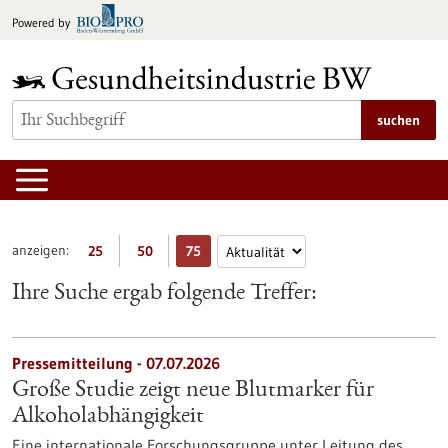
zum
Powered by
Inhalt
springen
suchen
anzeigen:
25
50
75
Ihre Suche ergab folgende Treffer:
Pressemitteilung - 07.07.2026
Große Studie zeigt neue Blutmarker für
Alkoholabhängigkeit
Eine internationale Forschungsgruppe unter Leitung des