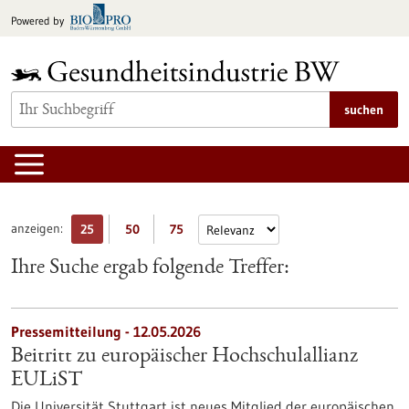
zum
Powered by
Inhalt
springen
suchen
anzeigen:
25
50
75
Ihre Suche ergab folgende Treffer:
Pressemitteilung - 12.05.2026
Beitritt zu europäischer Hochschulallianz
EULiST
Die Universität Stuttgart ist neues Mitglied der europäischen