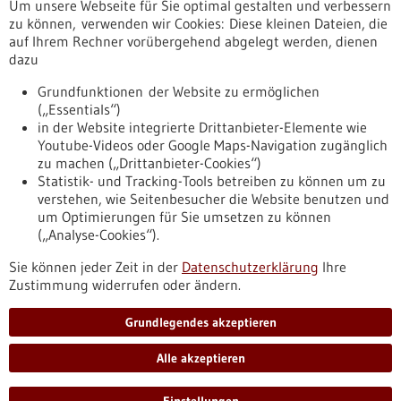
Um unsere Webseite für Sie optimal gestalten und verbessern
Erscheinungsdatum
zu können, verwenden wir Cookies: Diese kleinen Dateien, die
auf Ihrem Rechner vorübergehend abgelegt werden, dienen
dazu
zurücksetzen
Grundfunktionen der Website zu ermöglichen
(„Essentials“)
anzeigen
in der Website integrierte Drittanbieter-Elemente wie
Youtube-Videos oder Google Maps-Navigation zugänglich
zu machen („Drittanbieter-Cookies“)
Statistik- und Tracking-Tools betreiben zu können um zu
verstehen, wie Seitenbesucher die Website benutzen und
Nach oben
um Optimierungen für Sie umsetzen zu können
(„Analyse-Cookies“).
Sie können jeder Zeit in der
Datenschutzerklärung
Ihre
Informiert bleiben
Zustimmung widerrufen oder ändern.
Newsletter abonnieren
Grundlegendes akzeptieren
Alle akzeptieren
2026
©