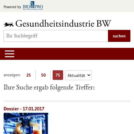
zum
Powered by
Inhalt
springen
suchen
anzeigen:
25
50
75
Ihre Suche ergab folgende Treffer:
Dossier - 17.01.2017