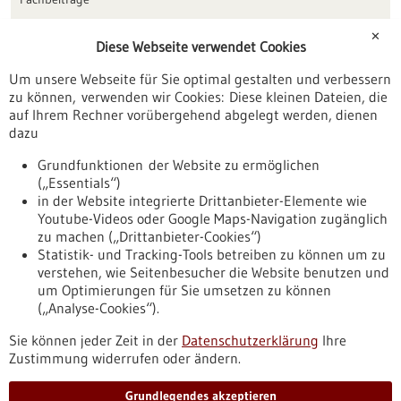
Förderungen
✕
Diese Webseite verwendet Cookies
Veranstaltungen
Um unsere Webseite für Sie optimal gestalten und verbessern
Erscheinungsdatum
zu können, verwenden wir Cookies: Diese kleinen Dateien, die
auf Ihrem Rechner vorübergehend abgelegt werden, dienen
dazu
zurücksetzen
Grundfunktionen der Website zu ermöglichen
(„Essentials“)
anzeigen
in der Website integrierte Drittanbieter-Elemente wie
Youtube-Videos oder Google Maps-Navigation zugänglich
zu machen („Drittanbieter-Cookies“)
Statistik- und Tracking-Tools betreiben zu können um zu
verstehen, wie Seitenbesucher die Website benutzen und
Nach oben
um Optimierungen für Sie umsetzen zu können
(„Analyse-Cookies“).
Sie können jeder Zeit in der
Datenschutzerklärung
Ihre
Informiert bleiben
Zustimmung widerrufen oder ändern.
Newsletter abonnieren
Grundlegendes akzeptieren