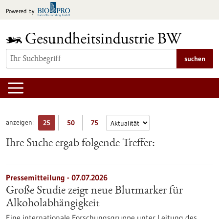
zum
Powered by
Inhalt
springen
suchen
anzeigen:
25
50
75
Ihre Suche ergab folgende Treffer:
Pressemitteilung - 07.07.2026
Große Studie zeigt neue Blutmarker für
Alkoholabhängigkeit
Eine internationale Forschungsgruppe unter Leitung des