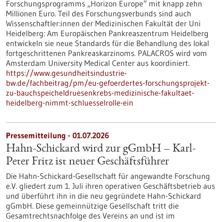
Forschungsprogramms „Horizon Europe“ mit knapp zehn
Millionen Euro. Teil des Forschungsverbunds sind auch
Wissenschaftler:innen der Medizinischen Fakultät der Uni
Heidelberg: Am Europäischen Pankreaszentrum Heidelberg
entwickeln sie neue Standards für die Behandlung des lokal
fortgeschrittenen Pankreaskarzinoms. PALACROS wird vom
Amsterdam University Medical Center aus koordiniert.
https://www.gesundheitsindustrie-
bw.de/fachbeitrag/pm/eu-gefoerdertes-forschungsprojekt-
zu-bauchspeicheldruesenkrebs-medizinische-fakultaet-
heidelberg-nimmt-schluesselrolle-ein
Pressemitteilung - 01.07.2026
Hahn-Schickard wird zur gGmbH – Karl-
Peter Fritz ist neuer Geschäftsführer
Die Hahn-Schickard-Gesellschaft für angewandte Forschung
e.V. gliedert zum 1. Juli ihren operativen Geschäftsbetrieb aus
und überführt ihn in die neu gegründete Hahn-Schickard
gGmbH. Diese gemeinnützige Gesellschaft tritt die
Gesamtrechtsnachfolge des Vereins an und ist im