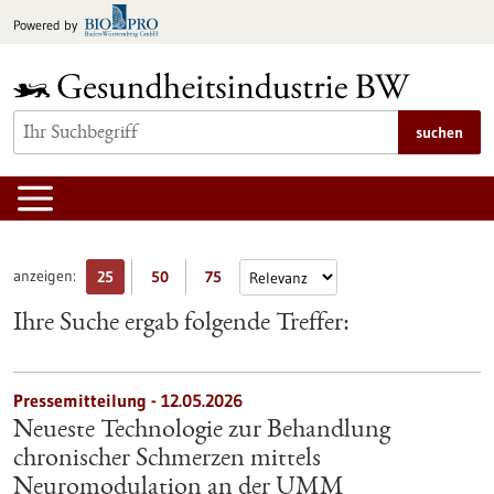
zum
Powered by
Inhalt
springen
suchen
anzeigen:
25
50
75
Ihre Suche ergab folgende Treffer:
Pressemitteilung - 12.05.2026
Neueste Technologie zur Behandlung
chronischer Schmerzen mittels
Neuromodulation an der UMM