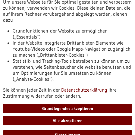
Um unsere Webseite für Sie optimal gestalten und verbessern
Erscheinungsdatum
zu können, verwenden wir Cookies: Diese kleinen Dateien, die
auf Ihrem Rechner vorübergehend abgelegt werden, dienen
dazu
zurücksetzen
Grundfunktionen der Website zu ermöglichen
(„Essentials“)
anzeigen
in der Website integrierte Drittanbieter-Elemente wie
Youtube-Videos oder Google Maps-Navigation zugänglich
zu machen („Drittanbieter-Cookies“)
Statistik- und Tracking-Tools betreiben zu können um zu
verstehen, wie Seitenbesucher die Website benutzen und
Nach oben
um Optimierungen für Sie umsetzen zu können
(„Analyse-Cookies“).
Sie können jeder Zeit in der
Datenschutzerklärung
Ihre
Informiert bleiben
Zustimmung widerrufen oder ändern.
Newsletter abonnieren
Grundlegendes akzeptieren
Alle akzeptieren
2026
©