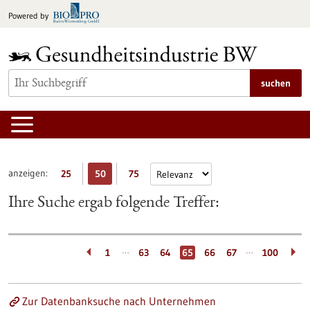
zum
Powered by
Inhalt
springen
suchen
anzeigen:
25
50
75
Ihre Suche ergab folgende Treffer:
…
…
1
63
64
65
66
67
100
Zur Datenbanksuche nach Unternehmen