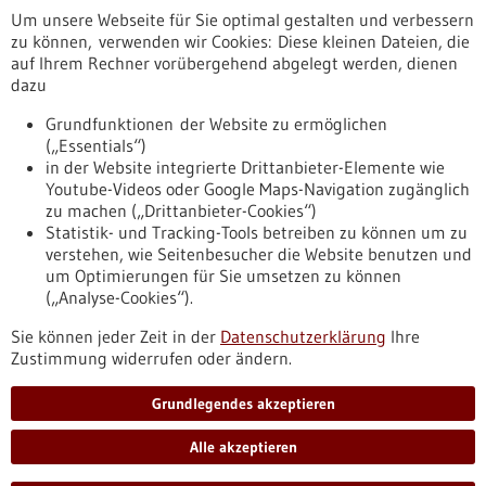
Um unsere Webseite für Sie optimal gestalten und verbessern
Erscheinungsdatum
zu können, verwenden wir Cookies: Diese kleinen Dateien, die
auf Ihrem Rechner vorübergehend abgelegt werden, dienen
dazu
zurücksetzen
Grundfunktionen der Website zu ermöglichen
(„Essentials“)
anzeigen
in der Website integrierte Drittanbieter-Elemente wie
Youtube-Videos oder Google Maps-Navigation zugänglich
zu machen („Drittanbieter-Cookies“)
Statistik- und Tracking-Tools betreiben zu können um zu
verstehen, wie Seitenbesucher die Website benutzen und
Nach oben
um Optimierungen für Sie umsetzen zu können
(„Analyse-Cookies“).
Sie können jeder Zeit in der
Datenschutzerklärung
Ihre
Informiert bleiben
Zustimmung widerrufen oder ändern.
Newsletter abonnieren
Grundlegendes akzeptieren
Alle akzeptieren