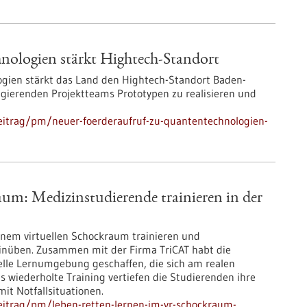
nologien stärkt Hightech-Standort
gien stärkt das Land den Hightech-Standort Baden-
l agierenden Projektteams Prototypen zu realisieren und
eitrag/pm/neuer-foerderaufruf-zu-quantentechnologien-
um: Medizinstudierende trainieren in der
inem virtuellen Schockraum trainieren und
inüben. Zusammen mit der Firma TriCAT habt die
elle Lernumgebung geschaffen, die sich am realen
 wiederholte Training vertiefen die Studierenden ihre
t Notfallsituationen.
eitrag/pm/leben-retten-lernen-im-vr-schockraum-