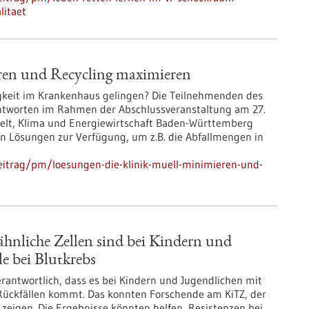
litaet
ren und Recycling maximieren
gkeit im Krankenhaus gelingen? Die Teilnehmenden des
Antworten im Rahmen der Abschlussveranstaltung am 27.
welt, Klima und Energiewirtschaft Baden-Württemberg
on Lösungen zur Verfügung, um z.B. die Abfallmengen in
eitrag/pm/loesungen-die-klinik-muell-minimieren-und-
hnliche Zellen sind bei Kindern und
e bei Blutkrebs
rantwortlich, dass es bei Kindern und Jugendlichen mit
 Rückfällen kommt. Das konnten Forschende am KiTZ, der
zeigen. Die Ergebnisse könnten helfen, Resistenzen bei