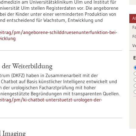
ndmedizin am Universitätsklinikum Ulm und Institut für
iversität Ulm stellen Registerdaten vor. Die angeborene
bei der Kinder unter einer verminderten Produktion von
A
ind entscheidend für Wachstum, Entwicklung und
F
eitrag/pm/angeborene-schilddruesenunterfunktion-bei-
F
wicklung
V
E
 der Weiterbildung
trum (DKFZ) haben in Zusammenarbeit mit der
Chatbot auf Basis künstlicher Intelligenz entwickelt und
en der urologischen Facharztprüfung mit hoher
eitliniengestützte Begründungen mit transparenten Quellen.
itrag/pm/ki-chatbot-unterstuetzt-urologen-der-
l Imaging