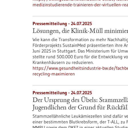
medizinstudierende-trainieren-der-virtuellen-rea
Pressemitteilung - 24.07.2025
Lösungen, die Klinik-Müll minimie
Wie kann die Transformation zu mehr Nachhalti
Förderprojekts SustainMed präsentierten ihre 
Juni 2025 in Stuttgart. Das Ministerium für Um
stellte rund 500.000 Euro für die Entwicklung v
Krankenhäusern zu reduzieren.
https://www.gesundheitsindustrie-bw.de/fachb
recycling-maximieren
Pressemitteilung - 24.07.2025
Der Ursprung des Übels: Stammzellä
Jugendlichen der Grund für Rückfäll
Stammzellähnliche Leukämiezellen sind dafür ve
einer bestimmten Blutkrebsform, der T-ALL, zu
MMPU sowie dem DKFZ in einer aktuellen Studie 