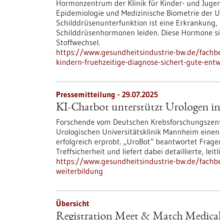
Hormonzentrum der Klinik für Kinder-​ und Juge
Epidemiologie und Medizinische Biometrie der Un
Schilddrüsenunterfunktion ist eine Erkrankung, 
Schilddrüsenhormonen leiden. Diese Hormone s
Stoffwechsel.
https://www.gesundheitsindustrie-bw.de/fachb
kindern-fruehzeitige-diagnose-sichert-gute-ent
Pressemitteilung - 29.07.2025
KI-Chatbot unterstützt Urologen in
Forschende vom Deutschen Krebsforschungszen
Urologischen Universitätsklinik Mannheim einen 
erfolgreich erprobt. „UroBot“ beantwortet Frag
Treffsicherheit und liefert dabei detaillierte, l
https://www.gesundheitsindustrie-bw.de/fachbe
weiterbildung
Übersicht
Registration Meet & Match Medica