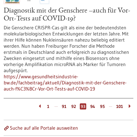
Diagnostik mit der Genschere –auch für Vor-
Ort-Tests auf COVID-19?
Die Genschere CRISPR-Cas gilt als eine der bedeutendsten
molekularbiologischen Entwicklungen der letzten Jahre. Mit
ihrer Hilfe können Nukleinsäuren nahezu beliebig editiert
werden. Nun haben Freiburger Forscher die Methode
erstmals in Deutschland auch erfolgreich zu diagnostischen
Zwecken eingesetzt und mithilfe eines Biosensors ohne
vorherige Amplifikation microRNA als Marker für Tumoren
aufgespürt.
https://www.gesundheitsindustrie-
bw.de/fachbeitrag/aktuell/Diagnostik-mit-der-Genschere-
auch-f%C3%BCr-Vor-Ort-Tests-auf-COVID-19
…
…
1
91
92
93
94
95
101
Suche auf alle Portale ausweiten