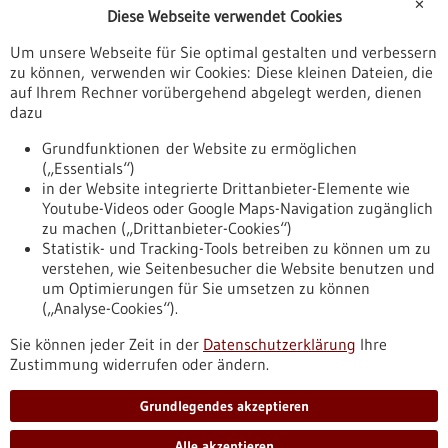
✕
Diese Webseite verwendet Cookies
Veranstaltungen
Um unsere Webseite für Sie optimal gestalten und verbessern
Erscheinungsdatum
zu können, verwenden wir Cookies: Diese kleinen Dateien, die
auf Ihrem Rechner vorübergehend abgelegt werden, dienen
dazu
zurücksetzen
Grundfunktionen der Website zu ermöglichen
(„Essentials“)
anzeigen
in der Website integrierte Drittanbieter-Elemente wie
Youtube-Videos oder Google Maps-Navigation zugänglich
zu machen („Drittanbieter-Cookies“)
Statistik- und Tracking-Tools betreiben zu können um zu
verstehen, wie Seitenbesucher die Website benutzen und
Nach oben
um Optimierungen für Sie umsetzen zu können
(„Analyse-Cookies“).
Sie können jeder Zeit in der
Datenschutzerklärung
Ihre
Informiert bleiben
Zustimmung widerrufen oder ändern.
Newsletter abonnieren
Grundlegendes akzeptieren
Alle akzeptieren