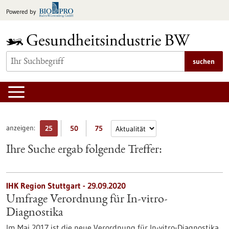
zum
Powered by
Inhalt
springen
suchen
anzeigen:
25
50
75
Ihre Suche ergab folgende Treffer:
IHK Region Stuttgart - 29.09.2020
Umfrage Verordnung für In-vitro-
Diagnostika
Im Mai 2017 ist die neue Verordnung für In-vitro-Diagnostika