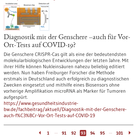
Diagnostik mit der Genschere –auch für Vor-
Ort-Tests auf COVID-19?
Die Genschere CRISPR-Cas gilt als eine der bedeutendsten
molekularbiologischen Entwicklungen der letzten Jahre. Mit
ihrer Hilfe können Nukleinsäuren nahezu beliebig editiert
werden. Nun haben Freiburger Forscher die Methode
erstmals in Deutschland auch erfolgreich zu diagnostischen
Zwecken eingesetzt und mithilfe eines Biosensors ohne
vorherige Amplifikation microRNA als Marker für Tumoren
aufgespürt.
https://www.gesundheitsindustrie-
bw.de/fachbeitrag/aktuell/Diagnostik-mit-der-Genschere-
auch-f%C3%BCr-Vor-Ort-Tests-auf-COVID-19
…
…
1
91
92
93
94
95
101