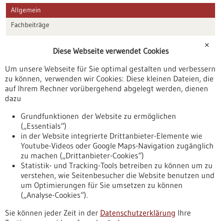
Allgemein
Fachbeiträge
Förderungen
✕
Diese Webseite verwendet Cookies
Veranstaltungen
Um unsere Webseite für Sie optimal gestalten und verbessern
Erscheinungsdatum
zu können, verwenden wir Cookies: Diese kleinen Dateien, die
auf Ihrem Rechner vorübergehend abgelegt werden, dienen
dazu
zurücksetzen
Grundfunktionen der Website zu ermöglichen
(„Essentials“)
anzeigen
in der Website integrierte Drittanbieter-Elemente wie
Youtube-Videos oder Google Maps-Navigation zugänglich
zu machen („Drittanbieter-Cookies“)
Statistik- und Tracking-Tools betreiben zu können um zu
verstehen, wie Seitenbesucher die Website benutzen und
Nach oben
um Optimierungen für Sie umsetzen zu können
(„Analyse-Cookies“).
Sie können jeder Zeit in der
Datenschutzerklärung
Ihre
Informiert bleiben