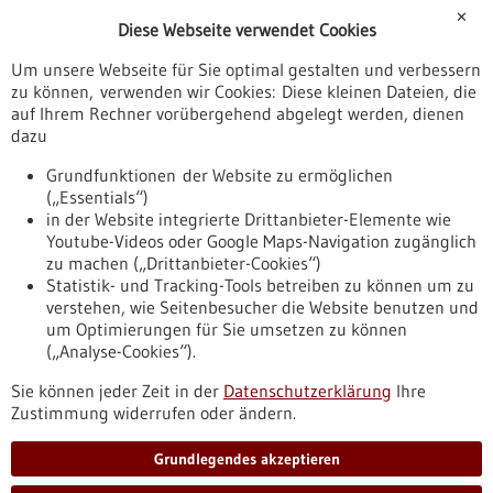
Förderungen
✕
Diese Webseite verwendet Cookies
Veranstaltungen
Um unsere Webseite für Sie optimal gestalten und verbessern
Erscheinungsdatum
zu können, verwenden wir Cookies: Diese kleinen Dateien, die
auf Ihrem Rechner vorübergehend abgelegt werden, dienen
dazu
zurücksetzen
Grundfunktionen der Website zu ermöglichen
(„Essentials“)
anzeigen
in der Website integrierte Drittanbieter-Elemente wie
Youtube-Videos oder Google Maps-Navigation zugänglich
zu machen („Drittanbieter-Cookies“)
Statistik- und Tracking-Tools betreiben zu können um zu
verstehen, wie Seitenbesucher die Website benutzen und
Nach oben
um Optimierungen für Sie umsetzen zu können
(„Analyse-Cookies“).
Sie können jeder Zeit in der
Datenschutzerklärung
Ihre
Informiert bleiben
Zustimmung widerrufen oder ändern.
Newsletter abonnieren
Grundlegendes akzeptieren