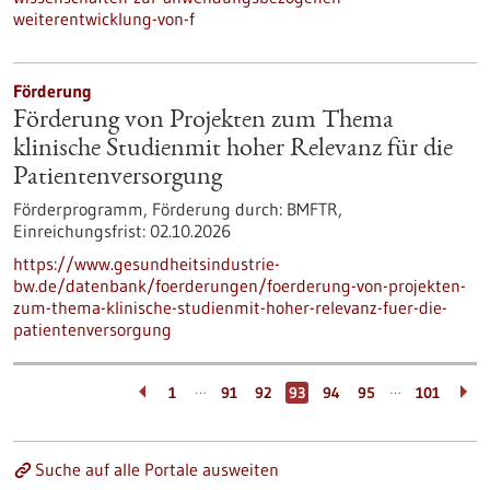
weiterentwicklung-von-f
Förderung
Förderung von Projekten zum Thema
klinische Studienmit hoher Relevanz für die
Patientenversorgung
Förderprogramm,
Förderung durch:
BMFTR,
Einreichungsfrist:
02.10.2026
https://www.gesundheitsindustrie-
bw.de/datenbank/foerderungen/foerderung-von-projekten-
zum-thema-klinische-studienmit-hoher-relevanz-fuer-die-
patientenversorgung
…
…
1
91
92
93
94
95
101
Suche auf alle Portale ausweiten