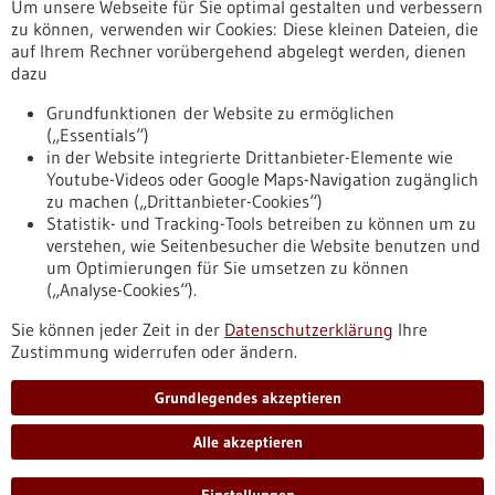
Um unsere Webseite für Sie optimal gestalten und verbessern
Erscheinungsdatum
zu können, verwenden wir Cookies: Diese kleinen Dateien, die
auf Ihrem Rechner vorübergehend abgelegt werden, dienen
dazu
zurücksetzen
Grundfunktionen der Website zu ermöglichen
(„Essentials“)
anzeigen
in der Website integrierte Drittanbieter-Elemente wie
Youtube-Videos oder Google Maps-Navigation zugänglich
zu machen („Drittanbieter-Cookies“)
Statistik- und Tracking-Tools betreiben zu können um zu
verstehen, wie Seitenbesucher die Website benutzen und
Nach oben
um Optimierungen für Sie umsetzen zu können
(„Analyse-Cookies“).
Sie können jeder Zeit in der
Datenschutzerklärung
Ihre
Informiert bleiben
Zustimmung widerrufen oder ändern.
Newsletter abonnieren
Grundlegendes akzeptieren
Alle akzeptieren
2026
©