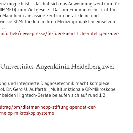
genz möglich ist – das hat sich das Anwendungszentrum für
NIMMED) zum Ziel gesetzt. Das am Fraunhofer-Institut für
in Mannheim ansässige Zentrum berät kleine und
ie sie KI-Methoden in ihren Medizinprodukten einsetzen
ur…
fothek/news-presse/fit-fuer-kuenstliche-intelligenz-der-
Universitäts-Augenklinik Heidelberg zwei
sung und integrierte Diagnosetechnik macht komplexe
f. Dr. Gerd U. Auffarth: „Multifunktionale OP-Mikroskope
r beiden Hightech-Geräte belaufen sich auf rund 1,2
eitrag/pm/dietmar-hopp-stiftung-spendet-der-
erne-op-mikroskop-systeme