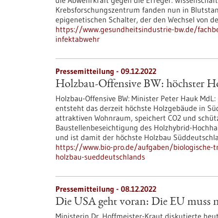
die Abwehrkraft gegen die Erreger. Wissenschaf
Krebsforschungszentrum fanden nun in Blutstam
epigenetischen Schalter, der den Wechsel von de
https://www.gesundheitsindustrie-bw.de/fachbei
infektabwehr
Pressemitteilung - 09.12.2022
Holzbau-Offensive BW: höchster H
Holzbau-Offensive BW: Minister Peter Hauk MdL:
entsteht das derzeit höchste Holzgebäude in Sü
attraktiven Wohnraum, speichert CO2 und schützt
Baustellenbeseichtigung des Holzhybrid-Hochhau
und ist damit der höchste Holzbau Süddeutschl
https://www.bio-pro.de/aufgaben/biologische-t
holzbau-sueddeutschlands
Pressemitteilung - 08.12.2022
Die USA geht voran: Die EU muss nu
Ministerin Dr. Hoffmeister-Kraut diskutierte heu