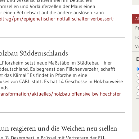
tler und Wissenschaftlerinnen im Deutschen
mzellen und Vorläuferzellen der Maus einen
r einen Betriebsart auf die andere auslösen kann.
trag/pm/epigenetischer-notfall-schalter-verbessert-
A
F
F
V
olzbau Süddeutschlands
E
 „Pforzheim setzt neue Maßstäbe im Städtebau - hier
ddeutschland. Es begrenzt den Flächenverzehr, schafft
 das Klima!“ Es findet in Pforzheim eine
ses von CARL statt. Es hat 14 Geschosse in Holzbauweise
ands.
ransformation/aktuelles/holzbau-offensive-bw-hoechster-
n reagieren und die Weichen neu stellen
te (8. Dezember) in Brüssel mit Vertretern der EU-