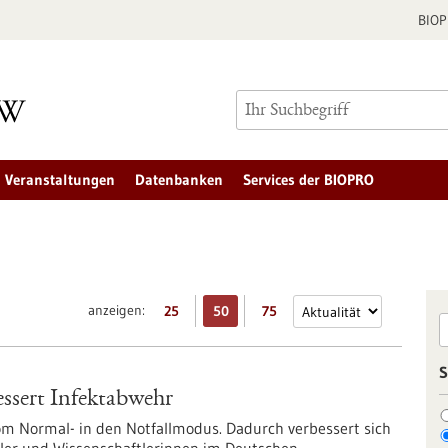
BIO
Veranstaltungen
Datenbanken
Services der BIOPRO
anzeigen:
25
50
75
S
essert Infektabwehr
vom Normal- in den Notfallmodus. Dadurch verbessert sich