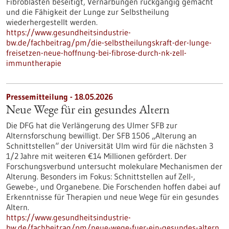
Fibroblasten beseitigt, Vernarbungen rückgängig gemacht
und die Fähigkeit der Lunge zur Selbstheilung
wiederhergestellt werden.
https://www.gesundheitsindustrie-
bw.de/fachbeitrag/pm/die-selbstheilungskraft-der-lunge-
freisetzen-neue-hoffnung-bei-fibrose-durch-nk-zell-
immuntherapie
Pressemitteilung - 18.05.2026
Neue Wege für ein gesundes Altern
Die DFG hat die Verlängerung des Ulmer SFB zur
Alternsforschung bewilligt. Der SFB 1506 „Alterung an
Schnittstellen“ der Universität Ulm wird für die nächsten 3
1/2 Jahre mit weiteren €14 Millionen gefördert. Der
Forschungsverbund untersucht molekulare Mechanismen der
Alterung. Besonders im Fokus: Schnittstellen auf Zell-,
Gewebe-​, und Organebene. Die Forschenden hoffen dabei auf
Erkenntnisse für Therapien und neue Wege für ein gesundes
Altern.
https://www.gesundheitsindustrie-
bw.de/fachbeitrag/pm/neue-wege-fuer-ein-gesundes-altern