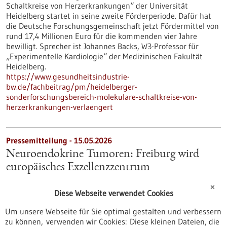
Schaltkreise von Herzerkrankungen“ der Universität
Heidelberg startet in seine zweite Förderperiode. Dafür hat
die Deutsche Forschungsgemeinschaft jetzt Fördermittel von
rund 17,4 Millionen Euro für die kommenden vier Jahre
bewilligt. Sprecher ist Johannes Backs, W3-Professor für
„Experimentelle Kardiologie“ der Medizinischen Fakultät
Heidelberg.
https://www.gesundheitsindustrie-
bw.de/fachbeitrag/pm/heidelberger-
sonderforschungsbereich-molekulare-schaltkreise-von-
herzerkrankungen-verlaengert
Pressemitteilung - 15.05.2026
Neuroendokrine Tumoren: Freiburg wird
europäisches Exzellenzzentrum
Das Universitätsklinikum Freiburg ist erstmals als „Center of
✕
Excellence“ der European Neuroendocrine Tumor Society
Diese Webseite verwendet Cookies
(ENETS) zertifiziert worden. Die Fachgesellschaft zeichnet
Um unsere Webseite für Sie optimal gestalten und verbessern
spezialisierte Zentren aus, die seltene Tumorerkrankungen
zu können, verwenden wir Cookies: Diese kleinen Dateien, die
nach festgelegten Qualitätsstandards behandeln.