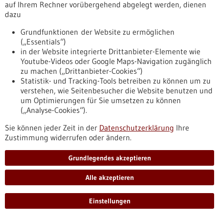
auf Ihrem Rechner vorübergehend abgelegt werden, dienen
https://www.gesundheitsindustrie-
dazu
bw.de/fachbeitrag/pm/neuroendokrine-tumoren-freiburg-
wird-europaeisches-exzellenzzentrum
Grundfunktionen der Website zu ermöglichen
(„Essentials“)
in der Website integrierte Drittanbieter-Elemente wie
Pressemitteilung - 13.05.2026
Youtube-Videos oder Google Maps-Navigation zugänglich
„KI hat eigentlich keinen blassen Schimmer,
zu machen („Drittanbieter-Cookies“)
Statistik- und Tracking-Tools betreiben zu können um zu
was sie tut“
verstehen, wie Seitenbesucher die Website benutzen und
KI verändert die Wissenschaft – auch die Neurowissenschaft.
um Optimierungen für Sie umsetzen zu können
Wir haben mit Gabriele Lohmann über Forschung an der
(„Analyse-Cookies“).
Schnittstelle von Gehirn und Algorithmus gesprochen: über
künstliche Intelligenz als Forschungswerkzeug, das
Sie können jeder Zeit in der
Datenschutzerklärung
Ihre
Decodieren von Hirnaktivität, und warum große
Zustimmung widerrufen oder ändern.
Sprachmodelle im Grunde nicht verstehen, was sie tun.
https://www.gesundheitsindustrie-
Grundlegendes akzeptieren
bw.de/fachbeitrag/pm/ki-hat-eigentlich-keinen-blassen-
schimmer-was-sie-tut
Alle akzeptieren
Einstellungen
Pressemitteilung - 13.05.2026