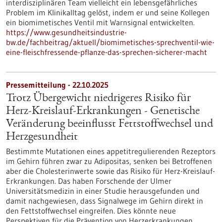
interdisziplinären Team vielleicht ein lebensgefährliches
Problem im Klinikalltag gelöst, indem er und seine Kollegen
ein biomimetisches Ventil mit Warnsignal entwickelten.
https://www.gesundheitsindustrie-
bw.de/fachbeitrag/aktuell/biomimetisches-sprechventil-wie-
eine-fleischfressende-pflanze-das-sprechen-sicherer-macht
Pressemitteilung - 22.10.2025
Trotz Übergewicht niedrigeres Risiko für
Herz-Kreislauf-Erkrankungen - Genetische
Veränderung beeinflusst Fettstoffwechsel und
Herzgesundheit
Bestimmte Mutationen eines appetitregulierenden Rezeptors
im Gehirn führen zwar zu Adipositas, senken bei Betroffenen
aber die Cholesterinwerte sowie das Risiko für Herz-Kreislauf-
Erkrankungen. Das haben Forschende der Ulmer
Universitätsmedizin in einer Studie herausgefunden und
damit nachgewiesen, dass Signalwege im Gehirn direkt in
den Fettstoffwechsel eingreifen. Dies könnte neue
Perspektiven für die Prävention von Herzerkrankungen