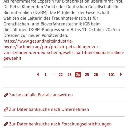
Als renommierte Expertin für Biofabrikation übernimmt Prof.
Dr. Petra Kluger den Vorsitz der Deutschen Gesellschaft für
Biomaterialien (DGBM). Die Mitglieder der Gesellschaft
wählten die Leiterin des Fraunhofer-Instituts für
Grenzflächen- und Bioverfahrenstechnik IGB beim
diesjährigen DGBM-Kongress vom 8. bis 11. Oktober 2025 in
Dresden zur neuen Vorsitzenden.
https://www.gesundheitsindustrie-
bw.de/fachbeitrag/pm/prof-dr-petra-kluger-zur-
vorsitzenden-der-deutschen-gesellschaft-fuer-biomaterialien-
gewaehlt
…
…
1
22
23
24
25
26
101
Suche auf alle Portale ausweiten
Zur Datenbanksuche nach Unternehmen
Zur Datenbanksuche nach Forschungseinrichtungen