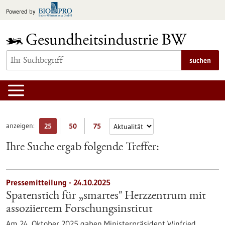
zum
Powered by
Inhalt
springen
suchen
anzeigen:
25
50
75
Ihre Suche ergab folgende Treffer:
Pressemitteilung - 24.10.2025
Spatenstich für „smartes" Herzzentrum mit
assoziiertem Forschungsinstitut
Am 24. Oktober 2025 gaben Ministerpräsident Winfried