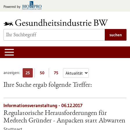
zum
Powered by
Inhalt
springen
suchen
anzeigen:
25
50
75
Ihre Suche ergab folgende Treffer:
Informationsveranstaltung -
06.12.2017
Regulatorische Herausforderungen für
Medtech Gründer - Anpacken statt Abwarten
Stuttgart