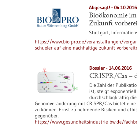
Abgesagt! -
04.10.2016
Bioökonomie im U
Zukunft vorbere
Stuttgart,
Information
https://www.bio-pro.de/veranstaltungen/verga
schueler-auf-eine-nachhaltige-zukunft-vorbereit
Dossier - 14.06.2016
CRISPR/Cas – da
Die Zahl der Publikati
ist, steigt exponentiel
durchschlagkräftig die
Genomveränderung mit CRISPR/Cas bietet eine h
zu können. Ernst zu nehmende Risiken und ethi
gegenüber.
https://www.gesundheitsindustrie-bw.de/fachbe