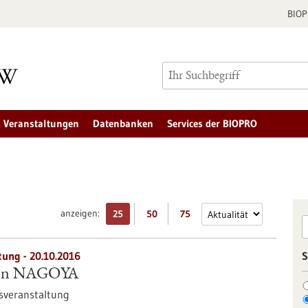
BIO
Veranstaltungen
Datenbanken
Services der BIOPRO
anzeigen:
25
50
75
tung -
20.10.2016
S
 von NAGOYA
sveranstaltung