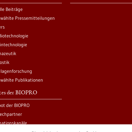
lle Beiträge
wählte Pressemitteilungen
ers
Biotechnologie
intechnologie
azeutik
ostik
lagenforschung
wählte Publikationen
ices der BIOPRO
ot der BIOPRO
echpartner
mationskanäle