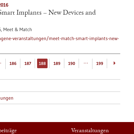
2016
mart Implants – New Devices and
6,
Meet & Match
angene-veranstaltungen/meet-match-smart-implants-new-
…
…
186
187
188
189
190
199
tungen
eiträge
Veranstaltungen