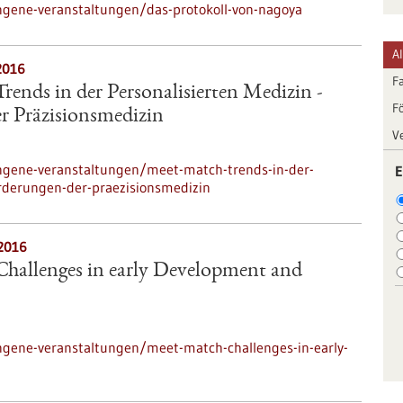
ngene-veranstaltungen/das-protokoll-von-nagoya
A
2016
F
ends in der Personalisierten Medizin -
F
 Präzisionsmedizin
V
ngene-veranstaltungen/meet-match-trends-in-der-
E
rderungen-der-praezisionsmedizin
.2016
hallenges in early Development and
ngene-veranstaltungen/meet-match-challenges-in-early-