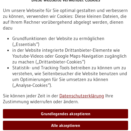
Veranstaltungen
Um unsere Webseite für Sie optimal gestalten und verbessern
Erscheinungsdatum
zu können, verwenden wir Cookies: Diese kleinen Dateien, die
auf Ihrem Rechner vorübergehend abgelegt werden, dienen
dazu
zurücksetzen
Grundfunktionen der Website zu ermöglichen
(„Essentials“)
anzeigen
in der Website integrierte Drittanbieter-Elemente wie
Youtube-Videos oder Google Maps-Navigation zugänglich
zu machen („Drittanbieter-Cookies“)
Statistik- und Tracking-Tools betreiben zu können um zu
verstehen, wie Seitenbesucher die Website benutzen und
Nach oben
um Optimierungen für Sie umsetzen zu können
(„Analyse-Cookies“).
Sie können jeder Zeit in der
Datenschutzerklärung
Ihre
Informiert bleiben
Zustimmung widerrufen oder ändern.
Newsletter abonnieren
Grundlegendes akzeptieren
Alle akzeptieren