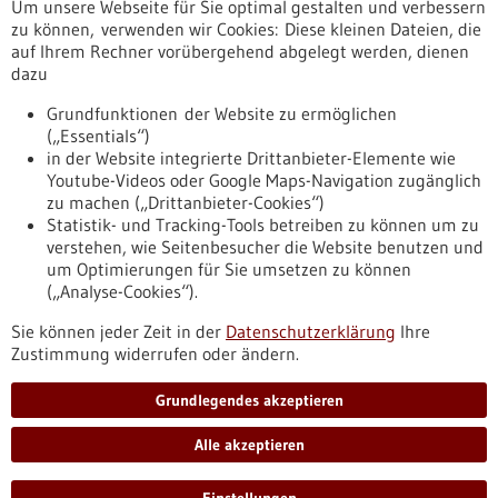
Um unsere Webseite für Sie optimal gestalten und verbessern
Erscheinungsdatum
zu können, verwenden wir Cookies: Diese kleinen Dateien, die
auf Ihrem Rechner vorübergehend abgelegt werden, dienen
dazu
zurücksetzen
Grundfunktionen der Website zu ermöglichen
(„Essentials“)
anzeigen
in der Website integrierte Drittanbieter-Elemente wie
Youtube-Videos oder Google Maps-Navigation zugänglich
zu machen („Drittanbieter-Cookies“)
Statistik- und Tracking-Tools betreiben zu können um zu
verstehen, wie Seitenbesucher die Website benutzen und
Nach oben
um Optimierungen für Sie umsetzen zu können
(„Analyse-Cookies“).
Sie können jeder Zeit in der
Datenschutzerklärung
Ihre
Informiert bleiben
Zustimmung widerrufen oder ändern.
Newsletter abonnieren
Grundlegendes akzeptieren
Alle akzeptieren
2026
©