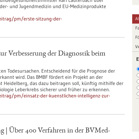
Bundesgesundheitsminister Karl Lauterbach über
inder- und Jugendmedizin und EU-Medizinprodukte
itrag/pm/erste-sitzung-der-
A
F
F
V
 zur Verbesserung der Diagnostik beim
E
ten Todesursachen. Entscheidend für die Prognose der
erkannt wird. Das BMBF fördert ein Projekt an der
 Heidelberg, das dazu beitragen soll, künftig mithilfe der
diologie Leberkrebs sicherer und früher zu erkennen.
trag/pm/einsatz-der-kuenstlichen-intelligenz-zur-
 | Über 400 Verfahren in der BVMed-