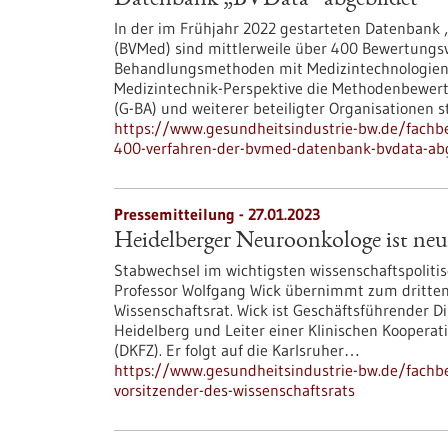
Datenbank „BVData“ abgebildet
In der im Frühjahr 2022 gestarteten Datenbank
(BVMed) sind mittlerweile über 400 Bewertungs
Behandlungsmethoden mit Medizintechnologien 
Medizintechnik-Perspektive die Methodenbewe
(G-BA) und weiterer beteiligter Organisationen st
https://www.gesundheitsindustrie-bw.de/fach
400-verfahren-der-bvmed-datenbank-bvdata-ab
Pressemitteilung - 27.01.2023
Heidelberger Neuroonkologe ist neue
Stabwechsel im wichtigsten wissenschaftspolit
Professor Wolfgang Wick übernimmt zum dritten
Wissenschaftsrat. Wick ist Geschäftsführender D
Heidelberg und Leiter einer Klinischen Kooper
(DKFZ). Er folgt auf die Karlsruher…
https://www.gesundheitsindustrie-bw.de/fachb
vorsitzender-des-wissenschaftsrats