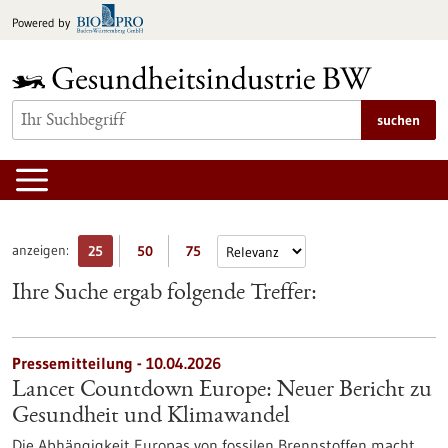
zum
Powered by
Inhalt
springen
suchen
anzeigen:
25
50
75
Ihre Suche ergab folgende Treffer:
Pressemitteilung - 10.04.2026
Lancet Countdown Europe: Neuer Bericht zu
Gesundheit und Klimawandel
Die Abhängigkeit Europas von fossilen Brennstoffen macht