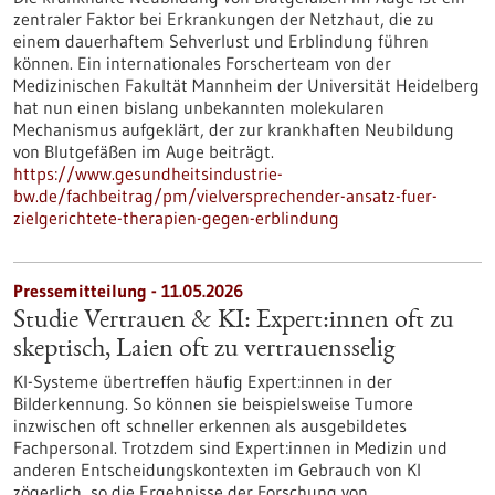
zentraler Faktor bei Erkrankungen der Netzhaut, die zu
einem dauerhaftem Sehverlust und Erblindung führen
können. Ein internationales Forscherteam von der
Medizinischen Fakultät Mannheim der Universität Heidelberg
hat nun einen bislang unbekannten molekularen
Mechanismus aufgeklärt, der zur krankhaften Neubildung
von Blutgefäßen im Auge beiträgt.
https://www.gesundheitsindustrie-
bw.de/fachbeitrag/pm/vielversprechender-ansatz-fuer-
zielgerichtete-therapien-gegen-erblindung
Pressemitteilung - 11.05.2026
Studie Vertrauen & KI: Expert:innen oft zu
skeptisch, Laien oft zu vertrauensselig
KI-Systeme übertreffen häufig Expert:innen in der
Bilderkennung. So können sie beispielsweise Tumore
inzwischen oft schneller erkennen als ausgebildetes
Fachpersonal. Trotzdem sind Expert:innen in Medizin und
anderen Entscheidungskontexten im Gebrauch von KI
zögerlich, so die Ergebnisse der Forschung von