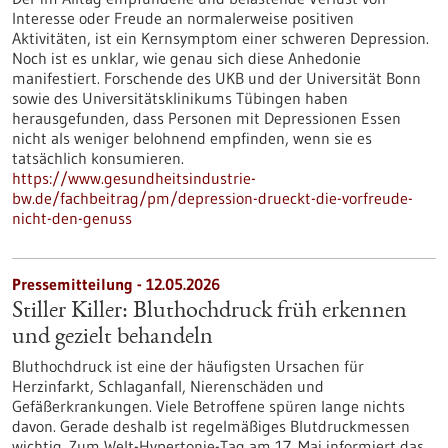
Interesse oder Freude an normalerweise positiven
Aktivitäten, ist ein Kernsymptom einer schweren Depression.
Noch ist es unklar, wie genau sich diese Anhedonie
manifestiert. Forschende des UKB und der Universität Bonn
sowie des Universitätsklinikums Tübingen haben
herausgefunden, dass Personen mit Depressionen Essen
nicht als weniger belohnend empfinden, wenn sie es
tatsächlich konsumieren.
https://www.gesundheitsindustrie-
bw.de/fachbeitrag/pm/depression-drueckt-die-vorfreude-
nicht-den-genuss
Pressemitteilung - 12.05.2026
Stiller Killer: Bluthochdruck früh erkennen
und gezielt behandeln
Bluthochdruck ist eine der häufigsten Ursachen für
Herzinfarkt, Schlaganfall, Nierenschäden und
Gefäßerkrankungen. Viele Betroffene spüren lange nichts
davon. Gerade deshalb ist regelmäßiges Blutdruckmessen
wichtig. Zum Welt-Hypertonie-Tag am 17. Mai informiert das