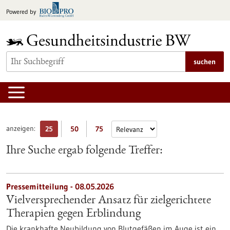
zum
Powered by
Inhalt
springen
suchen
anzeigen:
25
50
75
Ihre Suche ergab folgende Treffer:
Pressemitteilung - 08.05.2026
Vielversprechender Ansatz für zielgerichtete
Therapien gegen Erblindung
Die krankhafte Neubildung von Blutgefäßen im Auge ist ein