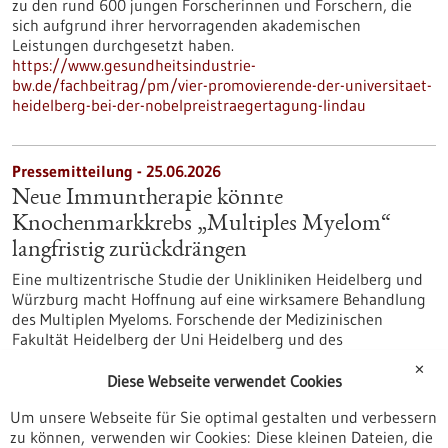
zu den rund 600 jungen Forscherinnen und Forschern, die
sich aufgrund ihrer hervorragenden akademischen
Leistungen durchgesetzt haben.
https://www.gesundheitsindustrie-
bw.de/fachbeitrag/pm/vier-promovierende-der-universitaet-
heidelberg-bei-der-nobelpreistraegertagung-lindau
Pressemitteilung - 25.06.2026
Neue Immuntherapie könnte
Knochenmarkkrebs „Multiples Myelom“
langfristig zurückdrängen
Eine multizentrische Studie der Unikliniken Heidelberg und
Würzburg macht Hoffnung auf eine wirksamere Behandlung
des Multiplen Myeloms. Forschende der Medizinischen
Fakultät Heidelberg der Uni Heidelberg und des
Uniklinikums Würzburg kombinierten Standardtherapien in
✕
der Erstbehandlung von Patientinnen und Patienten, die für
Diese Webseite verwendet Cookies
eine Stammzelltransplantation in Frage kamen, mit einer
Um unsere Webseite für Sie optimal gestalten und verbessern
neuartigen Immuntherapie.
zu können, verwenden wir Cookies: Diese kleinen Dateien, die
https://www.gesundheitsindustrie-