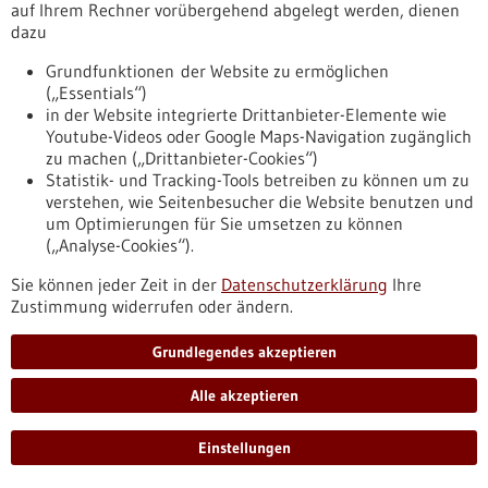
auf Ihrem Rechner vorübergehend abgelegt werden, dienen
bw.de/fachbeitrag/pm/neue-immuntherapie-koennte-
dazu
knochenmarkkrebs-multiples-myelom-langfristig-
zurueckdraengen
Grundfunktionen der Website zu ermöglichen
(„Essentials“)
in der Website integrierte Drittanbieter-Elemente wie
Pressemitteilung - 25.06.2026
Youtube-Videos oder Google Maps-Navigation zugänglich
Verleihung des Württembergischen
zu machen („Drittanbieter-Cookies“)
Statistik- und Tracking-Tools betreiben zu können um zu
Krebspreises 2026 am Universitätsklinikum
verstehen, wie Seitenbesucher die Website benutzen und
Tübingen: Beide Preise gehen nach Tübingen
um Optimierungen für Sie umsetzen zu können
Die Dres. Carl Maximilian und Carl Manfred Bayer-Stiftung
(„Analyse-Cookies“).
zeichnet am 23. Juli 2026 im Konferenzzentrum des
Sie können jeder Zeit in der
Datenschutzerklärung
Ihre
Universitätsklinikums Tübingen die diesjährigen Preisträger
Zustimmung widerrufen oder ändern.
aus. Die Preise übergibt die Stiftungsvorsitzende Prof. Dr.
Claudia Lengerke im Rahmen einer Feierstunde.
Grundlegendes akzeptieren
https://www.gesundheitsindustrie-
bw.de/fachbeitrag/pm/verleihung-des-wuerttembergischen-
Alle akzeptieren
krebspreises-2026-am-universitaetsklinikum-tuebingen-
beide-preise-gehen-nach-tuebingen
Einstellungen