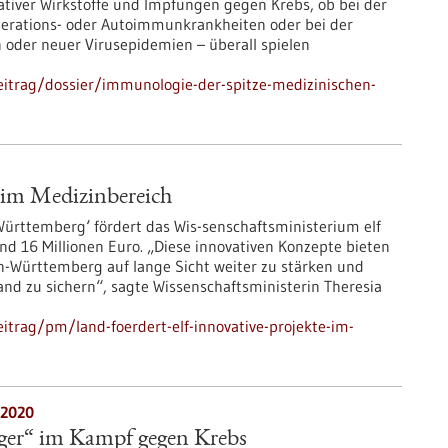
ativer Wirkstoffe und Impfungen gegen Krebs, ob bei der
rations- oder Autoimmunkrankheiten oder bei der
oder neuer Virusepidemien – überall spielen
itrag/dossier/immunologie-der-spitze-medizinischen-
e im Medizinbereich
ürttemberg‘ fördert das Wis-senschaftsministerium elf
d 16 Millionen Euro. „Diese innovativen Konzepte bieten
n-Württemberg auf lange Sicht weiter zu stärken und
nd zu sichern“, sagte Wissenschaftsministerin Theresia
trag/pm/land-foerdert-elf-innovative-projekte-im-
.2020
ager“ im Kampf gegen Krebs