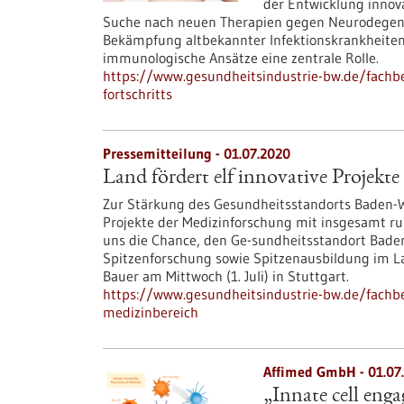
der Entwicklung innov
Suche nach neuen Therapien gegen Neurodegene
Bekämpfung altbekannter Infektionskrankheiten 
immunologische Ansätze eine zentrale Rolle.
https://www.gesundheitsindustrie-bw.de/fachbe
fortschritts
Pressemitteilung - 01.07.2020
Land fördert elf innovative Projekt
Zur Stärkung des Gesundheitsstandorts Baden-W
Projekte der Medizinforschung mit insgesamt run
uns die Chance, den Ge-sundheitsstandort Bade
Spitzenforschung sowie Spitzenausbildung im La
Bauer am Mittwoch (1. Juli) in Stuttgart.
https://www.gesundheitsindustrie-bw.de/fachbei
medizinbereich
Affimed GmbH - 01.07
„Innate cell eng