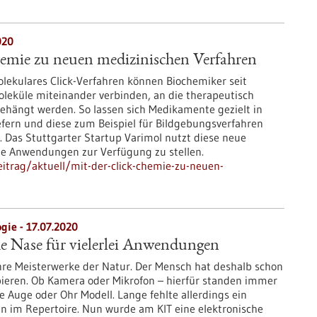
020
hemie zu neuen medizinischen Verfahren
olekulares Click-Verfahren können Biochemiker seit
leküle miteinander verbinden, an die therapeutisch
ehängt werden. So lassen sich Medikamente gezielt in
efern und diese zum Beispiel für Bildgebungsverfahren
 Das Stuttgarter Startup Varimol nutzt diese neue
e Anwendungen zur Verfügung zu stellen.
itrag/aktuell/mit-der-click-chemie-zu-neuen-
gie - 17.07.2020
he Nase für vielerlei Anwendungen
re Meisterwerke der Natur. Der Mensch hat deshalb schon
opieren. Ob Kamera oder Mikrofon – hierfür standen immer
ie Auge oder Ohr Modell. Lange fehlte allerdings ein
nn im Repertoire. Nun wurde am KIT eine elektronische