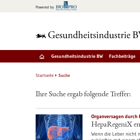
zum
Powered by
Inhalt
springen
Gesundheitsindustrie BW
Fachbeiträge
Startseite
Suche
Ihre Suche ergab folgende Treffer:
Organversagen durch F
HepaRegeniX ent
Wenn die Leber nicht m