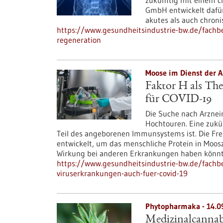
zukünftig mit einem c
GmbH entwickelt dafür
akutes als auch chron
https://www.gesundheitsindustrie-bw.de/fachbei
regeneration
Moose im Dienst der A
Faktor H als The
für COVID-19
Die Suche nach Arznei
Hochtouren. Eine zukün
Teil des angeborenen Immunsystems ist. Die Fre
entwickelt, um das menschliche Protein in Moosz
Wirkung bei anderen Erkrankungen haben könnte,
https://www.gesundheitsindustrie-bw.de/fachbei
viruserkrankungen-auch-fuer-covid-19
Phytopharmaka - 14.0
Medizinalcannabi