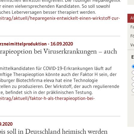
hemischen Wirkstoff eingreifen. Die Tübinger HepaRegeniX
 einen vielversprechenden Kandidaten. So soll sowohl
isches Leberversagen besser therapiert werden.
trag/aktuell/heparegenix-entwickelt-einen-wirkstoff-zur-
A
F
F
rzneimittelproduktion - 16.09.2020
V
rapieoption bei Viruserkrankungen – auch
E
mittelkandidaten für COVID-19-Erkrankungen läuft auf
ftige Therapieoption könnte auch der Faktor H sein, der
iburger Biotechfirma eleva hat eine Technologie
ellen zu produzieren. Der Wirkstoff, der auch regulierende
 befindet sich in der präklinischen Testung.
trag/aktuell/faktor-h-als-therapieoption-bei-
9.2020
s soll in Deutschland heimisch werden