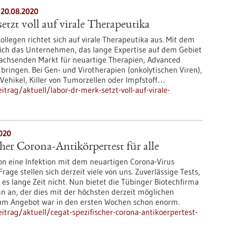
 20.08.2020
etzt voll auf virale Therapeutika
ollegen richtet sich auf virale Therapeutika aus. Mit dem
sich das Unternehmen, das lange Expertise auf dem Gebiet
 wachsenden Markt für neuartige Therapien, Advanced
 bringen. Bei Gen- und Virotherapien (onkolytischen Viren),
 Vehikel, Killer von Tumorzellen oder Impfstoff…
rag/aktuell/labor-dr-merk-setzt-voll-auf-virale-
020
her Corona-Antikörpertest für alle
hon eine Infektion mit dem neuartigen Corona-Virus
age stellen sich derzeit viele von uns. Zuverlässige Tests,
 es lange Zeit nicht. Nun bietet die Tübinger Biotechfirma
n an, der dies mit der höchsten derzeit möglichen
zum Angebot war in den ersten Wochen schon enorm.
trag/aktuell/cegat-spezifischer-corona-antikoerpertest-