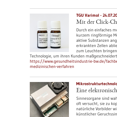
TGU Varimol - 24.07.2
Mit der Click-C
Durch ein einfaches m
kurzem ringförmige Mo
aktive Substanzen ang
erkrankten Zellen abli
zum Leuchten bringen.
Technologie, um ihren Kunden maßgeschneidert
https://www.gesundheitsindustrie-bw.de/fachbe
medizinischen-verfahren
Mikrostrukturtechnolo
Eine elektronisc
Sinnesorgane sind wah
oft versucht, sie zu k
natürliche Vorbilder w
künstlicher Geruchssi