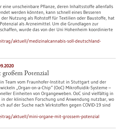
 eine unscheinbare Pflanze, deren Inhaltsstoffe allenfalls
endet werden könnten, kann schnell eines Besseren
der Nutzung als Rohstoff für Textilien oder Baustoffe, hat
 Potenzial als Arzneimittel. Um die Grundlagen zur
schaffen, wurde das von der Uni Hohenheim koordinierte
itrag/aktuell/medizinalcannabis-soll-deutschland-
09.2020
 großem Potenzial
sein Team vom Fraunhofer-Institut in Stuttgart und der
twickeln „Organ-on-a-Chip“ (OoC) Mikrofluidik-Systeme –
eller Einheiten von Organgeweben. OoC sind vielfältig in
 in der klinischen Forschung und Anwendung nutzbar, wo
uch auf der Suche nach Wirkstoffen gegen COVID-19 sind
itrag/aktuell/mini-organe-mit-grossem-potenzial