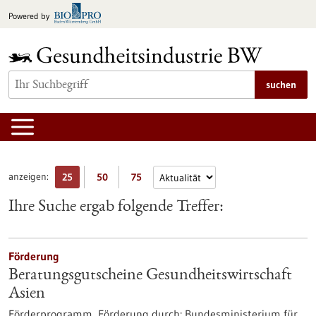
zum
Powered by
Inhalt
springen
suchen
anzeigen:
25
50
75
Ihre Suche ergab folgende Treffer:
Förderung
Beratungsgutscheine Gesundheitswirtschaft
Asien
Förderprogramm,
Förderung durch:
Bundesministerium für