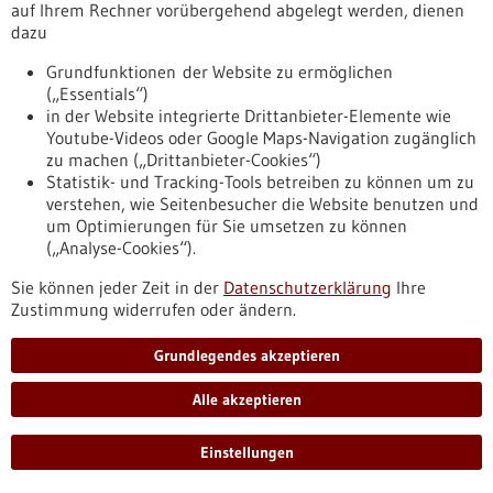
Pressemitteilung - 08.12.2025
auf Ihrem Rechner vorübergehend abgelegt werden, dienen
dazu
Neuer Mutationskatalog erleichtert
personalisierte Krebstherapie
Grundfunktionen der Website zu ermöglichen
(„Essentials“)
Wenn bei Krebspatient*innen Genveränderungen im Tumor
in der Website integrierte Drittanbieter-Elemente wie
gefunden werden, ist oft unklar, ob sie das Tumorwachstum
Youtube-Videos oder Google Maps-Navigation zugänglich
fördern oder ob eine gezielte Therapie wirken könnte. Ein
zu machen („Drittanbieter-Cookies“)
Forschungsteam unter Leitung des Universitätsklinikums
Statistik- und Tracking-Tools betreiben zu können um zu
Freiburg hat nun einen Katalog erstellt, in dem über 11.000
verstehen, wie Seitenbesucher die Website benutzen und
Genvarianten einer zentralen Genfamilie auf ihre Rolle beim
um Optimierungen für Sie umsetzen zu können
Tumorwachstum untersucht und bewertet wurden.
(„Analyse-Cookies“).
https://www.gesundheitsindustrie-
bw.de/fachbeitrag/pm/neuer-mutationskatalog-erleichtert-
Sie können jeder Zeit in der
Datenschutzerklärung
Ihre
personalisierte-krebstherapie
Zustimmung widerrufen oder ändern.
Grundlegendes akzeptieren
Pressemitteilung - 04.12.2025
Austauschbarkeit von verordneten Biologika:
Alle akzeptieren
G-BA definiert die Voraussetzungen
Einstellungen
Der Gemeinsame Bundesausschuss (G-BA) trägt mit einer
weiteren Ergänzung der Arzneimittel-Richtlinie zur