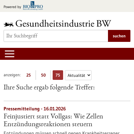
zum
Powered by
Inhalt
springen
suchen
anzeigen:
25
50
75
Ihre Suche ergab folgende Treffer:
Pressemitteilung - 16.01.2026
Feinjustiert statt Vollgas: Wie Zellen
Entzündungsreaktionen steuern
Entzündungen müssen schnell gegen Krankheitserreger