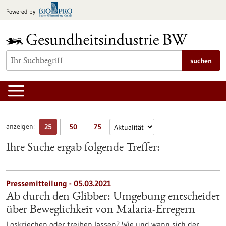
zum
Powered by
Inhalt
springen
suchen
anzeigen:
25
50
75
Ihre Suche ergab folgende Treffer:
Pressemitteilung - 05.03.2021
Ab durch den Glibber: Umgebung entscheidet
über Beweglichkeit von Malaria-Erregern
Loskriechen oder treiben lassen? Wie und wann sich der