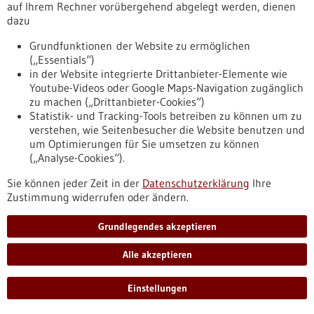
forschende-entdecken-aktivierungsort-eines-wichtigen-
auf Ihrem Rechner vorübergehend abgelegt werden, dienen
immunrezeptors
dazu
Grundfunktionen der Website zu ermöglichen
(„Essentials“)
Pressemitteilung - 26.06.2026
in der Website integrierte Drittanbieter-Elemente wie
4eu+: neue Ausschreibungsrunde für
Youtube-Videos oder Google Maps-Navigation zugänglich
seed4eu+ und Gastprofessuren
zu machen („Drittanbieter-Cookies“)
Statistik- und Tracking-Tools betreiben zu können um zu
Die beiden interuniversitären Förderprogramme „SEED4EU+“
verstehen, wie Seitenbesucher die Website benutzen und
und „4EU+ Visiting Professorships“ gehen in eine neue
um Optimierungen für Sie umsetzen zu können
Ausschreibungsrunde. Beide Formate werden erstmals in den
(„Analyse-Cookies“).
beiden Förderlinien „Early Career“ für junge
Wissenschaftlerinnen und Wissenschaftler sowie „Standard“
Sie können jeder Zeit in der
Datenschutzerklärung
Ihre
für erfahrene Forscherinnen und Forscher ausgeschrieben.
Zustimmung widerrufen oder ändern.
https://www.gesundheitsindustrie-
bw.de/fachbeitrag/pm/4eu-plus-neue-ausschreibungsrunde-
Grundlegendes akzeptieren
fuer-seed4eu-plus-und-gastprofessuren
Alle akzeptieren
Pressemitteilung - 26.06.2026
Einstellungen
Neue Einblicke in die Abwehrkräfte des