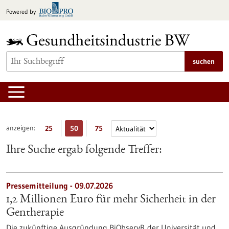
zum
Powered by
Inhalt
springen
suchen
anzeigen:
25
50
75
Ihre Suche ergab folgende Treffer:
Pressemitteilung - 09.07.2026
1,2 Millionen Euro für mehr Sicherheit in der
Gentherapie
Die zukünftige Ausgründung BiObservR der Universität und