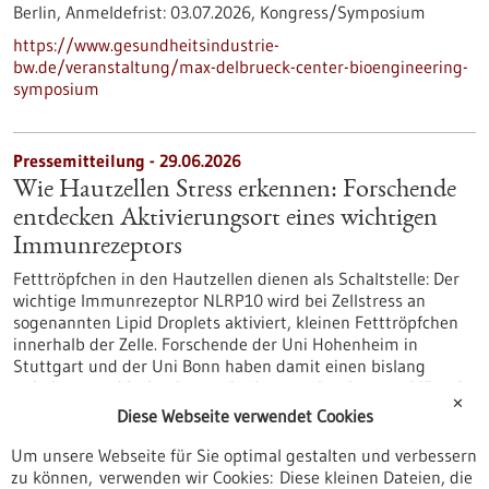
Berlin,
Anmeldefrist:
03.07.2026,
Kongress/Symposium
https://www.gesundheitsindustrie-
bw.de/veranstaltung/max-delbrueck-center-bioengineering-
symposium
Pressemitteilung - 29.06.2026
Wie Hautzellen Stress erkennen: Forschende
entdecken Aktivierungsort eines wichtigen
Immunrezeptors
Fetttröpfchen in den Hautzellen dienen als Schaltstelle: Der
wichtige Immunrezeptor NLRP10 wird bei Zellstress an
sogenannten Lipid Droplets aktiviert, kleinen Fetttröpfchen
innerhalb der Zelle. Forschende der Uni Hohenheim in
Stuttgart und der Uni Bonn haben damit einen bislang
unbekannten Mechanismus der Immunabwehr entschlüsselt.
✕
Die Erkenntnisse verbessern das Verständnis entzündlicher
Diese Webseite verwendet Cookies
Hauterkrankungen wie der atopischen Dermatitis.
https://www.gesundheitsindustrie-
Um unsere Webseite für Sie optimal gestalten und verbessern
bw.de/fachbeitrag/pm/wie-hautzellen-stress-erkennen-
zu können, verwenden wir Cookies: Diese kleinen Dateien, die