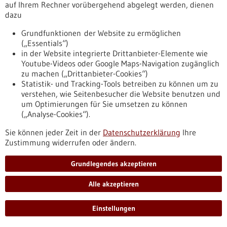
auf Ihrem Rechner vorübergehend abgelegt werden, dienen
Das Sarkomzentrum am Tumorzentrum Freiburg – CCCF des
dazu
Universitätsklinikums Freiburg ist seit März 2026 von der
Deutschen Krebsgesellschaft als Sarkomzentrum für
Grundfunktionen der Website zu ermöglichen
Weichgewebesarkome zertifiziert. Damit erfüllt das Zentrum
(„Essentials“)
hohe Anforderungen an Diagnostik, Therapie und
in der Website integrierte Drittanbieter-Elemente wie
interdisziplinäre Zusammenarbeit.
Youtube-Videos oder Google Maps-Navigation zugänglich
https://www.gesundheitsindustrie-
zu machen („Drittanbieter-Cookies“)
bw.de/fachbeitrag/pm/freiburger-zentrum-fuer-
Statistik- und Tracking-Tools betreiben zu können um zu
weichgewebssarkome-zertifiziert
verstehen, wie Seitenbesucher die Website benutzen und
um Optimierungen für Sie umsetzen zu können
(„Analyse-Cookies“).
Pressemitteilung - 28.04.2026
Sie können jeder Zeit in der
Datenschutzerklärung
Ihre
Rund zwei Millionen Euro für Innovationen
Zustimmung widerrufen oder ändern.
in KI und Robotik
Das Ministerium für Wirtschaft, Arbeit und Tourismus fördert
Grundlegendes akzeptieren
das „Reallabor für rechtskonforme KI und Robotik am KI-
Fortschrittszentrum“ bis Februar 2028 mit rund zwei
Alle akzeptieren
Millionen Euro.
https://www.gesundheitsindustrie-
Einstellungen
bw.de/fachbeitrag/pm/rund-zwei-millionen-euro-fuer-
innovationen-ki-und-robotik