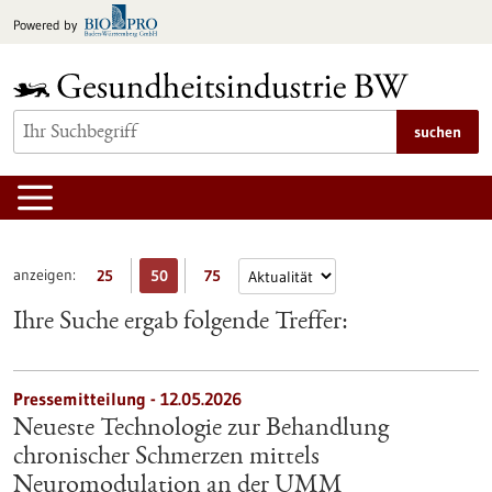
zum
Powered by
Inhalt
springen
suchen
anzeigen:
25
50
75
Ihre Suche ergab folgende Treffer:
Pressemitteilung - 12.05.2026
Neueste Technologie zur Behandlung
chronischer Schmerzen mittels
Neuromodulation an der UMM