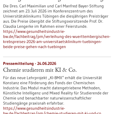
Die Dres. Carl Maximilian und Carl Manfred Bayer-Stiftung
zeichnet am 23. Juli 2026 im Konferenzzentrum des
Universitätsklinikums Tübingen die diesjährigen Preisträger
aus. Die Preise übergibt die Stiftungsvorsitzende Prof. Dr.
Claudia Lengerke im Rahmen einer Feierstunde.
https://www.gesundheitsindustrie-
bw.de/fachbeitrag/pm/verleihung-des-wuerttembergischen-
krebspreises-2026-am-universitaetsklinikum-tuebingen-
beide-preise-gehen-nach-tuebingen
Pressemitteilung - 24.06.2026
Chemie studieren mit KI & Co.
Für das neue Lehrprojekt „KI-BMX“ erhält die Universität
Konstanz eine Förderung des Fonds der Chemischen
Industrie. Das Modul macht datengetriebene Methoden,
Künstliche Intelligenz und Mixed Reality für Studierende der
Chemie und benachbarter naturwissenschaftlicher
Studiengänge praxisnah erfahrbar.
https://www.gesundheitsindustrie-
bw.de/fachbeitrag/pm/chemie-studieren-mit-ki-und-co