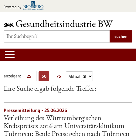
zum
Powered by
Inhalt
springen
suchen
anzeigen:
25
50
75
Ihre Suche ergab folgende Treffer:
Pressemitteilung - 25.06.2026
Verleihung des Württembergischen
Krebspreises 2026 am Universitätsklinikum
Tübingen: Beide Preise gehen nach Tübingen