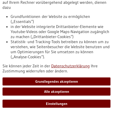
Max-Planck-Gesellschaft in Tübingen. Der Wissenschaftler
auf Ihrem Rechner vorübergehend abgelegt werden, dienen
wird für seine bedeutenden Arbeiten auf dem Gebiet der
dazu
Regenerationsbiologie ausgezeichnet.
https://www.gesundheitsindustrie-
Grundfunktionen der Website zu ermöglichen
bw.de/fachbeitrag/pm/can-aztekin-erhaelt-den-schering-
(„Essentials“)
young-investigator-award-2026
in der Website integrierte Drittanbieter-Elemente wie
Youtube-Videos oder Google Maps-Navigation zugänglich
zu machen („Drittanbieter-Cookies“)
Statistik- und Tracking-Tools betreiben zu können um zu
Pressemitteilung - 10.06.2026
verstehen, wie Seitenbesucher die Website benutzen und
KI diagnostiziert Hirntumoren in Minuten
um Optimierungen für Sie umsetzen zu können
statt Wochen
(„Analyse-Cookies“).
Heidelberger Experten haben ein KI-System entwickelt, das
Sie können jeder Zeit in der
Datenschutzerklärung
Ihre
Hirntumoren anhand gewöhnlicher mikroskopischer
Zustimmung widerrufen oder ändern.
Gewebeschnitte mit bislang unerreichter Genauigkeit
klassifizieren kann. Das System erkennt anhand
Grundlegendes akzeptieren
digitalisierter Standardfärbungen mehr als 100 molekulare
Untergruppen von Tumoren des zentralen Nervensystems,
Alle akzeptieren
liefert Ergebnisse innerhalb weniger Minuten und könnte die
Diagnostik von Hirntumoren weltweit beschleunigen.
https://www.gesundheitsindustrie-
Einstellungen
bw.de/fachbeitrag/pm/ki-diagnostiziert-hirntumoren-