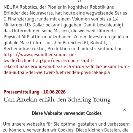
NEURA Robotics, der Pionier in kognitiver Robotik und
Erfinder des Neuraverse, hat heute eine wegweisende Series-
C-Finanzierungsrunde mit einem Volumen von bis zu 1,4
Milliarden US-Dollar bekannt gegeben. Damit beschleunigt
das Unternehmen seine Mission, die weltweit führende
Physical-AI-Plattform aufzubauen. Zu den Investoren gehören
globale Marktführer aus den Bereichen KI, Robotik,
Recheninfrastruktur, Produktion und Industrieautomation.
https://www.gesundheitsindustrie-
bw.de/fachbeitrag/pm/neura-robotics-gibt-
rekordfinanzierung-von-bis-zu-14-mrd-us-dollar-bekannt-um-
den-aufbau-der-weltweit-fuehrenden-physical-ai-pla
Pressemitteilung - 10.06.2026
Can Aztekin erhält den Schering Young
Investigator Award 2026
✕
Diese Webseite verwendet Cookies
Der Schering Young Investigator Award wurde in diesem Jahr
an Can Aztekin verliehen, Max-Planck
Um unsere Webseite für Sie optimal gestalten und verbessern
Forschungsgruppenleiter am Friedrich-Miescher-Labor der
zu können, verwenden wir Cookies: Diese kleinen Dateien, die