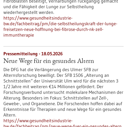
Fibroblasten beseitigt, Vernarbungen rückgängig gemacht
und die Fähigkeit der Lunge zur Selbstheilung
wiederhergestellt werden.
https://www.gesundheitsindustrie-
bw.de/fachbeitrag/pm/die-selbstheilungskraft-der-lunge-
freisetzen-neue-hoffnung-bei-fibrose-durch-nk-zell-
immuntherapie
Pressemitteilung - 18.05.2026
Neue Wege für ein gesundes Altern
Die DFG hat die Verlängerung des Ulmer SFB zur
Alternsforschung bewilligt. Der SFB 1506 „Alterung an
Schnittstellen“ der Universität Ulm wird für die nächsten 3
1/2 Jahre mit weiteren €14 Millionen gefördert. Der
Forschungsverbund untersucht molekulare Mechanismen der
Alterung. Besonders im Fokus: Schnittstellen auf Zell-,
Gewebe-​, und Organebene. Die Forschenden hoffen dabei auf
Erkenntnisse für Therapien und neue Wege für ein gesundes
Altern.
https://www.gesundheitsindustrie-
bw.de/fachbeitrag/pm/neue-wege-fuer-ein-gesundes-altern