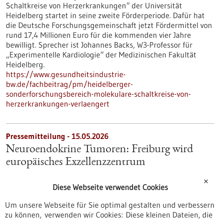
Schaltkreise von Herzerkrankungen“ der Universität
Heidelberg startet in seine zweite Förderperiode. Dafür hat
die Deutsche Forschungsgemeinschaft jetzt Fördermittel von
rund 17,4 Millionen Euro für die kommenden vier Jahre
bewilligt. Sprecher ist Johannes Backs, W3-Professor für
„Experimentelle Kardiologie“ der Medizinischen Fakultät
Heidelberg.
https://www.gesundheitsindustrie-
bw.de/fachbeitrag/pm/heidelberger-
sonderforschungsbereich-molekulare-schaltkreise-von-
herzerkrankungen-verlaengert
Pressemitteilung - 15.05.2026
Neuroendokrine Tumoren: Freiburg wird
europäisches Exzellenzzentrum
Das Universitätsklinikum Freiburg ist erstmals als „Center of
✕
Excellence“ der European Neuroendocrine Tumor Society
Diese Webseite verwendet Cookies
(ENETS) zertifiziert worden. Die Fachgesellschaft zeichnet
Um unsere Webseite für Sie optimal gestalten und verbessern
spezialisierte Zentren aus, die seltene Tumorerkrankungen
zu können, verwenden wir Cookies: Diese kleinen Dateien, die
nach festgelegten Qualitätsstandards behandeln.