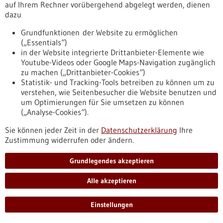
auf Ihrem Rechner vorübergehend abgelegt werden, dienen
https://www.gesundheitsindustrie-
dazu
bw.de/fachbeitrag/pm/neuroendokrine-tumoren-freiburg-
wird-europaeisches-exzellenzzentrum
Grundfunktionen der Website zu ermöglichen
(„Essentials“)
in der Website integrierte Drittanbieter-Elemente wie
Pressemitteilung - 13.05.2026
Youtube-Videos oder Google Maps-Navigation zugänglich
„KI hat eigentlich keinen blassen Schimmer,
zu machen („Drittanbieter-Cookies“)
Statistik- und Tracking-Tools betreiben zu können um zu
was sie tut“
verstehen, wie Seitenbesucher die Website benutzen und
KI verändert die Wissenschaft – auch die Neurowissenschaft.
um Optimierungen für Sie umsetzen zu können
Wir haben mit Gabriele Lohmann über Forschung an der
(„Analyse-Cookies“).
Schnittstelle von Gehirn und Algorithmus gesprochen: über
künstliche Intelligenz als Forschungswerkzeug, das
Sie können jeder Zeit in der
Datenschutzerklärung
Ihre
Decodieren von Hirnaktivität, und warum große
Zustimmung widerrufen oder ändern.
Sprachmodelle im Grunde nicht verstehen, was sie tun.
https://www.gesundheitsindustrie-
Grundlegendes akzeptieren
bw.de/fachbeitrag/pm/ki-hat-eigentlich-keinen-blassen-
schimmer-was-sie-tut
Alle akzeptieren
Einstellungen
Pressemitteilung - 13.05.2026