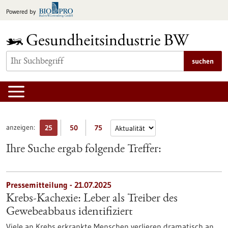
zum
Powered by
Inhalt
springen
suchen
anzeigen:
25
50
75
Ihre Suche ergab folgende Treffer:
Pressemitteilung - 21.07.2025
Krebs-Kachexie: Leber als Treiber des
Gewebeabbaus identifiziert
Viele an Krebs erkrankte Menschen verlieren dramatisch an