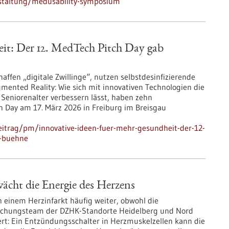
staltung/medusability-symposium
it: Der 12. MedTech Pitch Day gab
haffen „digitale Zwillinge“, nutzen selbstdesinfizierende
mented Reality: Wie sich mit innovativen Technologien die
Seniorenalter verbessern lässt, haben zehn
h Day am 17. März 2026 in Freiburg im Breisgau
eitrag/pm/innovative-ideen-fuer-mehr-gesundheit-der-12-
e-buehne
cht die Energie des Herzens
 einem Herzinfarkt häufig weiter, obwohl die
rschungsteam der DZHK-Standorte Heidelberg und Nord
ert: Ein Entzündungsschalter in Herzmuskelzellen kann die