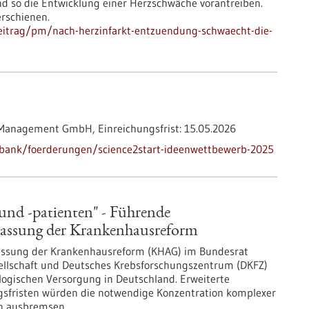
nd so die Entwicklung einer Herzschwäche vorantreiben.
rschienen.
eitrag/pm/nach-herzinfarkt-entzuendung-schwaecht-die-
 Management GmbH,
Einreichungsfrist:
15.05.2026
nbank/foerderungen/science2start-ideenwettbewerb-2025
und -patienten" - Führende
npassung der Krankenhausreform
assung der Krankenhausreform (KHAG) im Bundesrat
ellschaft und Deutsches Krebsforschungszentrum (DKFZ)
ologischen Versorgung in Deutschland. Erweiterte
fristen würden die notwendige Konzentration komplexer
en ausbremsen.