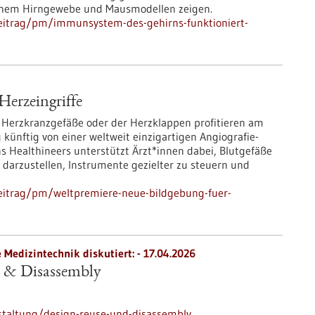
ichem Hirngewebe und Mausmodellen zeigen.
eitrag/pm/immunsystem-des-gehirns-funktioniert-
Herzeingriffe
Herzkranzgefäße oder der Herzklappen profitieren am
künftig von einer weltweit einzigartigen Angiografie-
ns Healthineers unterstützt Ärzt*innen dabei, Blutgefäße
t darzustellen, Instrumente gezielter zu steuern und
eitrag/pm/weltpremiere-neue-bildgebung-fuer-
e Medizintechnik diskutiert: -
17.04.2026
e & Disassembly
staltung/design-reuse-und-disassembly