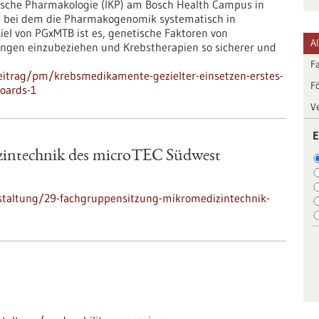
inische Pharmakologie (IKP) am Bosch Health Campus in
kt, bei dem die Pharmakogenomik systematisch in
iel von PGxMTB ist es, genetische Faktoren von
A
dungen einzubeziehen und Krebstherapien so sicherer und
F
eitrag/pm/krebsmedikamente-gezielter-einsetzen-erstes-
F
oards-1
V
E
zintechnik des microTEC Südwest
staltung/29-fachgruppensitzung-mikromedizintechnik-