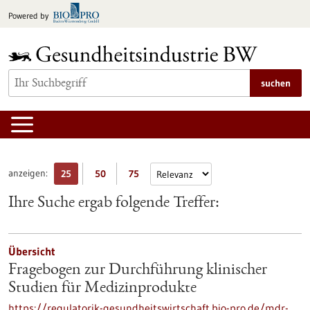
zum
Powered by
Inhalt
springen
suchen
anzeigen:
25
50
75
Ihre Suche ergab folgende Treffer:
Übersicht
Fragebogen zur Durchführung klinischer
Studien für Medizinprodukte
https://regulatorik-gesundheitswirtschaft.bio-pro.de/mdr-