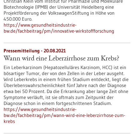
Christian Klein vom Institut für Pharmazie und Molekulare
Biotechnologie (IPMB) der Universität Heidelberg eine
Projektförderung der VolkswagenStiftung in Höhe von
450.000 Euro.
https://www.gesundheitsindustrie-
bw.de/fachbeitrag/pm/innovative-wirkstoffforschung
Pressemitteilung - 20.08.2021
Wann wird eine Leberzirrhose zum Krebs?
Ein Leberkarzinom (Hepatozelluläres Karzinom, HCC) ist ein
bösartiger Tumor, der von den Zellen in der Leber ausgeht.
Wird Leberkrebs in einem frühen Stadium entdeckt, liegt die
Überlebenswahrscheinlichkeit fünf Jahre nach der Diagnose
etwa bei 50 Prozent. Da die Erkrankung aber lange Zeit ohne
Symptome verläuft, ist sie oftmals zum Zeitpunkt der
Diagnose schon in einem fortgeschrittenen Stadium.
https://www.gesundheitsindustrie-
bw.de/fachbeitrag/pm/wann-wird-eine-leberzirrhose-zum-
krebs