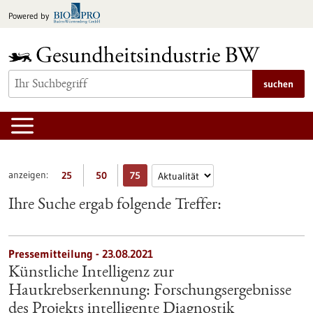
zum
Powered by
Inhalt
springen
suchen
anzeigen:
25
50
75
Ihre Suche ergab folgende Treffer:
Pressemitteilung - 23.08.2021
Künstliche Intelligenz zur
Hautkrebserkennung: Forschungsergebnisse
des Projekts intelligente Diagnostik