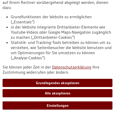
zukünftig stärker an der klinischen Schmerzforschung
auf Ihrem Rechner vorübergehend abgelegt werden, dienen
beteiligt, um eine Anlaufstelle für verschiedene nicht-
dazu
medikamentöse Schmerzstudien zu bilden. Für die neue
Studie „PerPAIN“ zu personalisierter Schmerztherapie
Grundfunktionen der Website zu ermöglichen
werden noch Teilnehmer gesucht.
(„Essentials“)
https://www.gesundheitsindustrie-
in der Website integrierte Drittanbieter-Elemente wie
bw.de/fachbeitrag/pm/chronische-schmerzen-schneller-
Youtube-Videos oder Google Maps-Navigation zugänglich
zugang-zu-wissen-und-neuen-therapien
zu machen („Drittanbieter-Cookies“)
Statistik- und Tracking-Tools betreiben zu können um zu
verstehen, wie Seitenbesucher die Website benutzen und
um Optimierungen für Sie umsetzen zu können
Pressemitteilung - 30.06.2021
(„Analyse-Cookies“).
Neues Modell der Gentranskription
entwickelt Ungeahnte Einblicke in den
Sie können jeder Zeit in der
Datenschutzerklärung
Ihre
Zustimmung widerrufen oder ändern.
zeitlichen Ablauf des Erbgut-Auslesens
Das Auslesen der Erbinformation gehört zu den wichtigsten
Grundlegendes akzeptieren
Prozessen in Körperzellen. Unterlaufen bei der so genannten
Gentranskription und der daraus folgenden Protein-
Alle akzeptieren
Produktion Fehler, können Krebserkrankungen sowie
Stoffwechsel- und Entwicklungsstörungen entstehen. Um
Einstellungen
neue Medikamente oder Therapien für solche Krankheiten zu
entwickeln, ist also eine genaue Kenntnis der molekularen