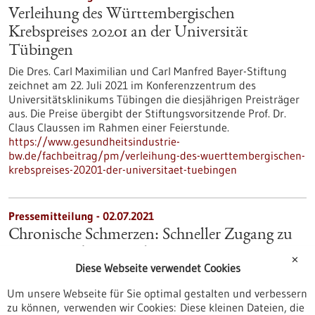
Verleihung des Württembergischen
Krebspreises 20201 an der Universität
Tübingen
Die Dres. Carl Maximilian und Carl Manfred Bayer-Stiftung
zeichnet am 22. Juli 2021 im Konferenzzentrum des
Universitätsklinikums Tübingen die diesjährigen Preisträger
aus. Die Preise übergibt der Stiftungsvorsitzende Prof. Dr.
Claus Claussen im Rahmen einer Feierstunde.
https://www.gesundheitsindustrie-
bw.de/fachbeitrag/pm/verleihung-des-wuerttembergischen-
krebspreises-20201-der-universitaet-tuebingen
Pressemitteilung - 02.07.2021
Chronische Schmerzen: Schneller Zugang zu
Wissen und neuen Therapien
✕
Diese Webseite verwendet Cookies
Die Studienambulanz für Klinische Schmerzforschung wurde
am Universitätsklinikum Heidelberg eröffnet. Unter dem
Um unsere Webseite für Sie optimal gestalten und verbessern
Motto „Forschen für und mit Patienten“ werden Betroffene
zu können, verwenden wir Cookies: Diese kleinen Dateien, die