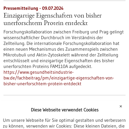
Pressemitteilung - 09.07.2024
Einzigartige Eigenschaften von bisher
unerforschtem Protein entdeckt
Forschungskollaboration zwischen Freiburg und Prag gelingt
wissenschaftlicher Durchbruch im Verständnis der
Zellteilung. Die internationale Forschungskollaboration hat
einen neuen Mechanismus des Zusammenspiels zwischen
Mikrotubuli und Aktin-Zytoskelett während der Zellteilung
entschlüsselt und einzigartige Eigenschaften des bisher
unerforschten Proteins FAM110A aufgedeckt.
https://www.gesundheitsindustrie-
bw.de/fachbeitrag/pm/einzigartige-eigenschaften-von-
bisher-unerforschtem-protein-entdeckt
Pressemitteilung - 08.07.2024
✕
Diese Webseite verwendet Cookies
Einweihung des Radiologischen
Interventionszentrum
Um unsere Webseite für Sie optimal gestalten und verbessern
zu können, verwenden wir Cookies: Diese kleinen Dateien, die
Das Universitätsklinikum Freiburg hat am 8. Juli 2024 das