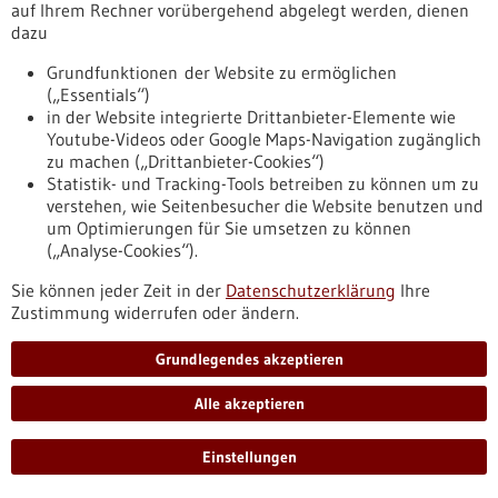
auf Ihrem Rechner vorübergehend abgelegt werden, dienen
Radiologische Interventionszentrum (RIZ) eingeweiht. In nur
dazu
17 Monaten entstand die 460 Quadratmeter große
Einrichtung. Die Finanzierung von 8,7 Millionen Euro erfolgte
Grundfunktionen der Website zu ermöglichen
durch das Universitätsklinikum. Das Zentrum enthält drei
(„Essentials“)
Eingriffsräume, ausgestattet mit modernster Bildgebung, in
in der Website integrierte Drittanbieter-Elemente wie
denen minimal-invasive Behandlungen bei höchster
Youtube-Videos oder Google Maps-Navigation zugänglich
Sicherheit erfolgen.
zu machen („Drittanbieter-Cookies“)
https://www.gesundheitsindustrie-
Statistik- und Tracking-Tools betreiben zu können um zu
bw.de/fachbeitrag/pm/einweihung-des-radiologischen-
verstehen, wie Seitenbesucher die Website benutzen und
interventionszentrum
um Optimierungen für Sie umsetzen zu können
(„Analyse-Cookies“).
Pressemitteilung - 05.07.2024
Sie können jeder Zeit in der
Datenschutzerklärung
Ihre
Zustimmung widerrufen oder ändern.
Ausgezeichnete Ideen: neue
Bildgebungsverfahren zur Krebsdiagnostik
Grundlegendes akzeptieren
oder Nanopropeller für die okulare
Gentherapie
Alle akzeptieren
Der Sommerempfang der BioRegio STERN Management
GmbH bot auch in diesem Jahr den festlichen Rahmen für die
Einstellungen
Science2Start-Preisverleihung. An der Sternwarte in