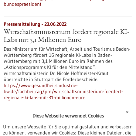
bundespraesident
Pressemitteilung - 23.06.2022
Wirtschaftsministerium fördert regionale KI-
Labs mit 3,1 Millionen Euro
Das Ministerium für Wirtschaft, Arbeit und Tourismus Baden-
Württemberg fördert 16 regionale KI-Labs in Baden-
Württemberg mit 3,1 Millionen Euro im Rahmen des
„Aktionsprogramms KI für den Mittelstand“.
Wirtschaftsministerin Dr. Nicole Hoffmeister-Kraut
überreichte in Stuttgart die Förderbescheide.
https://www.gesundheitsindustrie-
bw.de/fachbeitrag/pm/wirtschaftsministerium-foerdert-
regionale-ki-labs-mit-31-millionen-euro
✕
Diese Webseite verwendet Cookies
Pressemitteilung - 23.06.2022
Den Technologietransfer beschleunigen:
Um unsere Webseite für Sie optimal gestalten und verbessern
zu können, verwenden wir Cookies: Diese kleinen Dateien, die
BioRN unterstützt weitere Leuchttürme, die