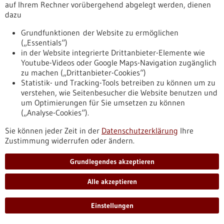
auf Ihrem Rechner vorübergehend abgelegt werden, dienen
den Transfer früher Life-Science-Projekte in
dazu
die Anwendung ermöglichen
Grundfunktionen der Website zu ermöglichen
Mit dem neu aufgelegten CARMA FUND haben die Initiatoren
(„Essentials“)
Ascenion und Goethe-Universität mit ihrem
in der Website integrierte Drittanbieter-Elemente wie
Transferunternehmen Innovectis GmbH, und dem European
Youtube-Videos oder Google Maps-Navigation zugänglich
Investment Fund (EIF), Evotec und anderen Investoren ein
zu machen („Drittanbieter-Cookies“)
neues Instrument geschaffen, das den Transfer früher Life
Statistik- und Tracking-Tools betreiben zu können um zu
Science-Projekte in die Anwendung möglich macht.
verstehen, wie Seitenbesucher die Website benutzen und
https://www.gesundheitsindustrie-
um Optimierungen für Sie umsetzen zu können
bw.de/fachbeitrag/pm/den-technologietransfer-
(„Analyse-Cookies“).
beschleunigen-biorn-unterstuetzt-weitere-leuchttuerme
Sie können jeder Zeit in der
Datenschutzerklärung
Ihre
Zustimmung widerrufen oder ändern.
Pressemitteilung - 22.06.2022
Grundlegendes akzeptieren
Neue Erkenntnisse zur Thrombose nach
Corona-Impfung
Alle akzeptieren
Ein Team aus Forschenden um Prof. Dr. Tamam Bakchoul vom
IKET am Universitätsklinikum Tübingen untersucht die
Einstellungen
Eignung von Antikoagulantien bei Patientinnen und
Patienten, die nach der Impfung gegen SARS-CoV-2 eine