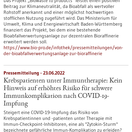
Das Projekt „Biowaste to products“ leistet einen positiven
Beitrag zur Klimaneutralität, da Bioabfall als wertvoller
Rohstoff anerkannt und einer möglichst hochwertigen
stofflichen Nutzung zugeführt wird. Das Ministerium für
Umwelt, Klima und Energiewirtschaft Baden-Württemberg
finanziert das Projekt, bei dem eine bestehende
Bioabfallverwertungsanlage zur dezentralen Bioraffinerie
erweitert werden soll.
https://www.bio-pro.de/infothek/pressemitteilungen/von-
der-bioabfallverwertungsanlage-zur-bioraffinerie
Pressemitteilung - 23.06.2022
Krebspatienten unter Immuntherapie: Kein
Hinweis auf erhöhtes Risiko für schwere
Immunkomplikation nach COVID-19-
Impfung
Steigert eine COVID-19-Impfung das Risiko von
Krebspatientinnen und -patienten unter Therapie mit
Immun-Checkpoint-Inhibitoren, eine als "Zytokin-Sturm"
bezeichnete gefährliche Immun-Komplikation zu erleiden?