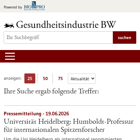
zum
Powered by
Inhalt
springen
suchen
anzeigen:
25
50
75
Ihre Suche ergab folgende Treffer:
Pressemitteilung - 19.06.2026
Universität Heidelberg: Humboldt-Professur
für internationalen Spitzenforscher
Um die Uni Heidelberg als international renommierten