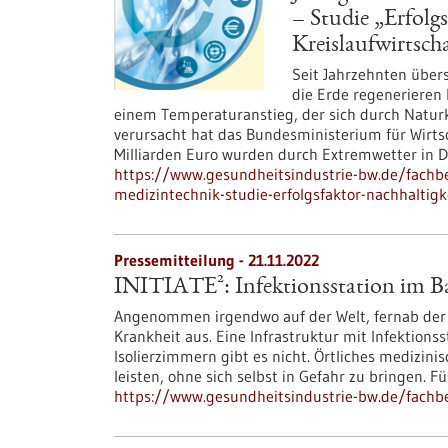
– Studie „Erfolg
Kreislaufwirtscha
Seit Jahrzehnten über
die Erde regenerieren 
einem Temperaturanstieg, der sich durch Natu
verursacht hat das Bundesministerium für Wirts
Milliarden Euro wurden durch Extremwetter in De
https://www.gesundheitsindustrie-bw.de/fachbei
medizintechnik-studie-erfolgsfaktor-nachhaltigk
Pressemitteilung - 21.11.2022
INITIATE²: Infektionsstation im B
Angenommen irgendwo auf der Welt, fernab der Zi
Krankheit aus. Eine Infrastruktur mit Infektio
Isolierzimmern gibt es nicht. Örtliches medizini
leisten, ohne sich selbst in Gefahr zu bringen. Für
https://www.gesundheitsindustrie-bw.de/fachbe