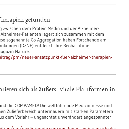
Therapien gefunden
zwischen dem Protein Medin und der Alzheimer-
n Alzheimer-Patienten lagert sich zusammen mit dem
Diese sogenannte Co-Aggregation haben Forschende am
ankungen (DZNE) entdeckt. Ihre Beobachtung
magazin Nature.
eitrag/pm/neuer-ansatzpunkt-fuer-alzheimer-therapien-
 sich als äußerst vitale Plattformen in
CA und die COMPAMED! Die weltführende Medizinmesse und
schen Zulieferbereich untermauern mit starken Parametern
 aus dem Vorjahr – ungeachtet unverändert angespannter
eitrag/pm/medica-und-compamed-praesentieren-sich-als-