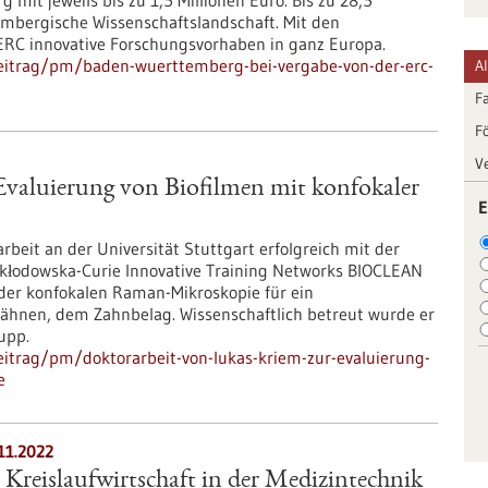
it jeweils bis zu 1,5 Millionen Euro. Bis zu 28,5
embergische Wissenschaftslandschaft. Mit den
ERC innovative Forschungsvorhaben in ganz Europa.
eitrag/pm/baden-wuerttemberg-bei-vergabe-von-der-erc-
A
F
F
V
Evaluierung von Biofilmen mit konfokaler
E
beit an der Universität Stuttgart erfolgreich mit der
kłodowska-Curie Innovative Training Networks BIOCLEAN
 der konfokalen Raman-Mikroskopie für ein
 Zähnen, dem Zahnbelag. Wissenschaftlich betreut wurde er
upp.
itrag/pm/doktorarbeit-von-lukas-kriem-zur-evaluierung-
e
11.2022
: Kreislaufwirtschaft in der Medizintechnik