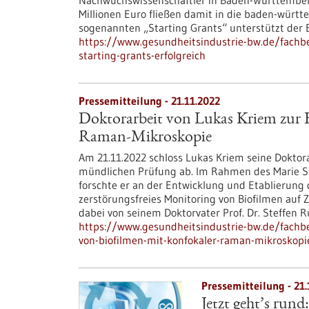
Nachwuchswissenschaftler in Baden-Württemberg m
Millionen Euro fließen damit in die baden-württ
sogenannten „Starting Grants“ unterstützt der 
https://www.gesundheitsindustrie-bw.de/fachb
starting-grants-erfolgreich
Pressemitteilung - 21.11.2022
Doktorarbeit von Lukas Kriem zur 
Raman-Mikroskopie
Am 21.11.2022 schloss Lukas Kriem seine Doktorar
mündlichen Prüfung ab. Im Rahmen des Marie S
forschte er an der Entwicklung und Etablierung
zerstörungsfreies Monitoring von Biofilmen auf
dabei von seinem Doktorvater Prof. Dr. Steffen R
https://www.gesundheitsindustrie-bw.de/fachbe
von-biofilmen-mit-konfokaler-raman-mikroskopi
Pressemitteilung - 21.
Jetzt geht’s rund