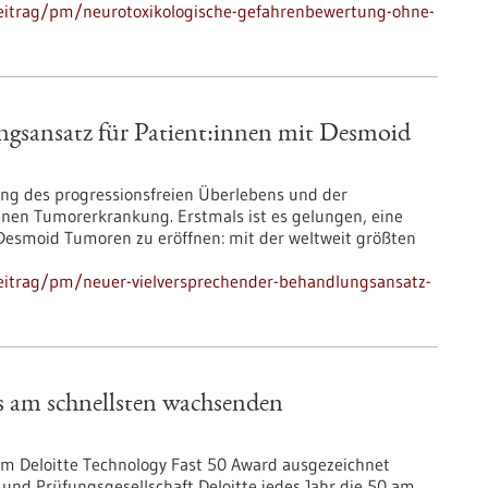
eitrag/pm/neurotoxikologische-gefahrenbewertung-ohne-
ngsansatz für Patient:innen mit Desmoid
rung des progressionsfreien Überlebens und der
tenen Tumorerkrankung. Erstmals ist es gelungen, eine
esmoid Tumoren zu eröffnen: mit der weltweit größten
eitrag/pm/neuer-vielversprechender-behandlungsansatz-
am schnellsten wachsenden
m Deloitte Technology Fast 50 Award ausgezeichnet
und Prüfungsgesellschaft Deloitte jedes Jahr die 50 am