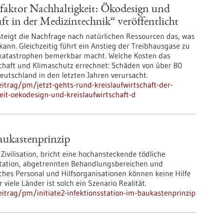
sfaktor Nachhaltigkeit: Ökodesign und
ft in der Medizintechnik“ veröffentlicht
steigt die Nachfrage nach natürlichen Ressourcen das, was
kann. Gleichzeitig führt ein Anstieg der Treibhausgase zu
rkatastrophen bemerkbar macht. Welche Kosten das
chaft und Klimaschutz errechnet: Schäden von über 80
utschland in den letzten Jahren verursacht.
trag/pm/jetzt-gehts-rund-kreislaufwirtschaft-der-
eit-oekodesign-und-kreislaufwirtschaft-d
aukastenprinzip
vilisation, bricht eine hochansteckende tödliche
nsstation, abgetrennten Behandlungsbereichen und
sches Personal und Hilfsorganisationen können keine Hilfe
 viele Länder ist solch ein Szenario Realität.
itrag/pm/initiate2-infektionsstation-im-baukastenprinzip