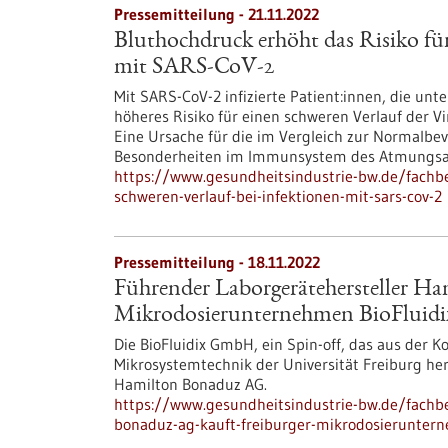
Pressemitteilung - 21.11.2022
Bluthochdruck erhöht das Risiko für
mit SARS-CoV-2
Mit SARS-CoV-2 infizierte Patient:innen, die unt
höheres Risiko für einen schweren Verlauf der V
Eine Ursache für die im Vergleich zur Normalbe
Besonderheiten im Immunsystem des Atmungsap
https://www.gesundheitsindustrie-bw.de/fachbe
schweren-verlauf-bei-infektionen-mit-sars-cov-2
Pressemitteilung - 18.11.2022
Führender Laborgerätehersteller H
Mikrodosierunternehmen BioFlui
Die BioFluidix GmbH, ein Spin-off, das aus der 
Mikrosystemtechnik der Universität Freiburg her
Hamilton Bonaduz AG.
https://www.gesundheitsindustrie-bw.de/fachbe
bonaduz-ag-kauft-freiburger-mikrodosierunter