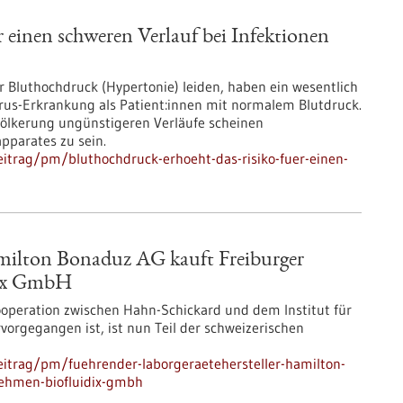
 einen schweren Verlauf bei Infektionen
er Bluthochdruck (Hypertonie) leiden, haben ein wesentlich
irus-Erkrankung als Patient:innen mit normalem Blutdruck.
völkerung ungünstigeren Verläufe scheinen
parates zu sein.
itrag/pm/bluthochdruck-erhoeht-das-risiko-fuer-einen-
amilton Bonaduz AG kauft Freiburger
dix GmbH
Kooperation zwischen Hahn-Schickard und dem Institut für
vorgegangen ist, ist nun Teil der schweizerischen
itrag/pm/fuehrender-laborgeraetehersteller-hamilton-
nehmen-biofluidix-gmbh