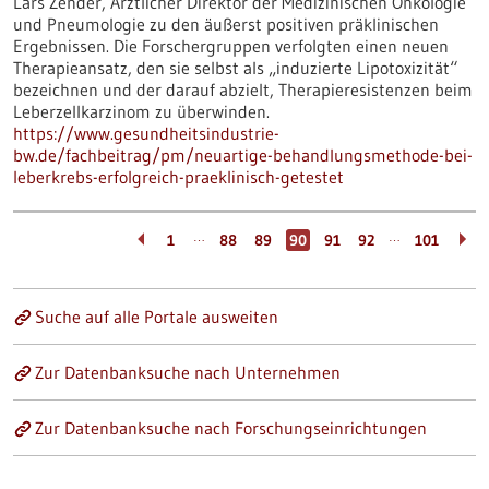
Lars Zender, Ärztlicher Direktor der Medizinischen Onkologie
und Pneumologie zu den äußerst positiven präklinischen
Ergebnissen. Die Forschergruppen verfolgten einen neuen
Therapieansatz, den sie selbst als „induzierte Lipotoxizität“
bezeichnen und der darauf abzielt, Therapieresistenzen beim
Leberzellkarzinom zu überwinden.
https://www.gesundheitsindustrie-
bw.de/fachbeitrag/pm/neuartige-behandlungsmethode-bei-
leberkrebs-erfolgreich-praeklinisch-getestet
…
…
1
88
89
90
91
92
101
Suche auf alle Portale ausweiten
Zur Datenbanksuche nach Unternehmen
Zur Datenbanksuche nach Forschungseinrichtungen