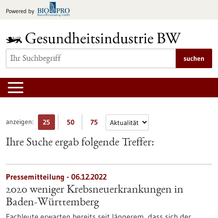
zum
Powered by
Inhalt
springen
suchen
anzeigen:
25
50
75
Ihre Suche ergab folgende Treffer:
Pressemitteilung - 06.12.2022
2020 weniger Krebsneuerkrankungen in
Baden-Württemberg
Fachleute erwarten bereits seit längerem, dass sich der