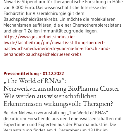
Novartis-Stipendium für therapeutische Forschung in Höhe
von 8 000 Euro. Das wissenschaftliche Interesse der
Fachärztin für Viszeralchirurgie gilt dem
Bauchspeicheldrüsenkrebs. Lin möchte die molekularen
Mechanismen aufklären, die einer Chemotherapieresistenz
und einer T-Zellen-Immunität zugrunde liegen.
https://www.gesundheitsindustrie-
bw.de/fachbeitrag/pm/novartis-stiftung-foerdert-
nachwuchsmedizinerin-dr-yuan-na-lin-erforscht-und-
behandelt-bauchspeicheldruesenkrebs
Pressemitteilung - 01.12.2022
„The World of RNAs“:
Netzwerkveranstaltung BioPharma Cluster
Wie werden aus wissenschaftlichen
Erkenntnissen wirkungsvolle Therapien?
Bei der Netzwerkveranstaltung „The World of RNAs“
diskutieren Forschende aus den Lebenswissenschaften mit
Expertinnen und Experten aus der Pharmaindustrie. Die
Veranstaltung findet am 1. Dezember um 13 Uhr im