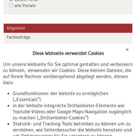
alle Portale
Allgemein
Fachbeiträge
Förderungen
✕
Diese Webseite verwendet Cookies
Veranstaltungen
Um unsere Webseite für Sie optimal gestalten und verbessern
Erscheinungsdatum
zu können, verwenden wir Cookies: Diese kleinen Dateien, die
auf Ihrem Rechner vorübergehend abgelegt werden, dienen
dazu
zurücksetzen
Grundfunktionen der Website zu ermöglichen
(„Essentials“)
anzeigen
in der Website integrierte Drittanbieter-Elemente wie
Youtube-Videos oder Google Maps-Navigation zugänglich
zu machen („Drittanbieter-Cookies“)
Statistik- und Tracking-Tools betreiben zu können um zu
verstehen, wie Seitenbesucher die Website benutzen und
Nach oben
um Optimierungen für Sie umsetzen zu können