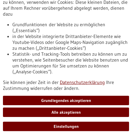
Erscheinungsdatum
zu können, verwenden wir Cookies: Diese kleinen Dateien, die
auf Ihrem Rechner vorübergehend abgelegt werden, dienen
dazu
zurücksetzen
Grundfunktionen der Website zu ermöglichen
(„Essentials“)
anzeigen
in der Website integrierte Drittanbieter-Elemente wie
Youtube-Videos oder Google Maps-Navigation zugänglich
zu machen („Drittanbieter-Cookies“)
Statistik- und Tracking-Tools betreiben zu können um zu
verstehen, wie Seitenbesucher die Website benutzen und
Nach oben
um Optimierungen für Sie umsetzen zu können
(„Analyse-Cookies“).
Sie können jeder Zeit in der
Datenschutzerklärung
Ihre
Informiert bleiben
Zustimmung widerrufen oder ändern.
Newsletter abonnieren
Grundlegendes akzeptieren
Alle akzeptieren
2026
©
Einstellungen