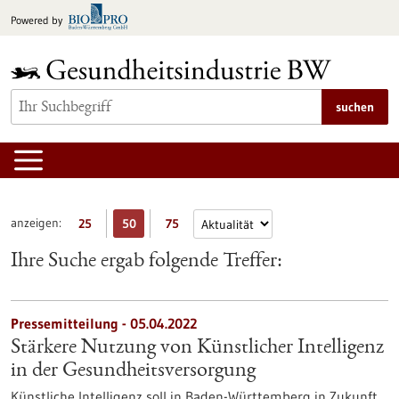
zum
Powered by
Inhalt
springen
suchen
anzeigen:
25
50
75
Ihre Suche ergab folgende Treffer:
Pressemitteilung - 05.04.2022
Stärkere Nutzung von Künstlicher Intelligenz
in der Gesundheitsversorgung
Künstliche Intelligenz soll in Baden-Württemberg in Zukunft