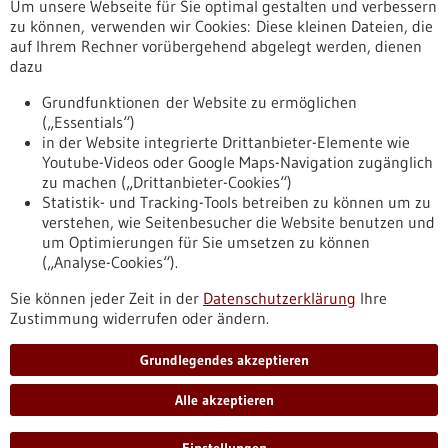
Um unsere Webseite für Sie optimal gestalten und verbessern
Erscheinungsdatum
zu können, verwenden wir Cookies: Diese kleinen Dateien, die
auf Ihrem Rechner vorübergehend abgelegt werden, dienen
dazu
zurücksetzen
Grundfunktionen der Website zu ermöglichen
(„Essentials“)
anzeigen
in der Website integrierte Drittanbieter-Elemente wie
Youtube-Videos oder Google Maps-Navigation zugänglich
zu machen („Drittanbieter-Cookies“)
Statistik- und Tracking-Tools betreiben zu können um zu
verstehen, wie Seitenbesucher die Website benutzen und
Nach oben
um Optimierungen für Sie umsetzen zu können
(„Analyse-Cookies“).
Sie können jeder Zeit in der
Datenschutzerklärung
Ihre
Informiert bleiben
Zustimmung widerrufen oder ändern.
Newsletter abonnieren
Grundlegendes akzeptieren
Alle akzeptieren
2026
©