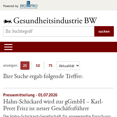
zum
Powered by
Inhalt
springen
suchen
anzeigen:
25
50
75
Ihre Suche ergab folgende Treffer:
Pressemitteilung - 01.07.2026
Hahn-Schickard wird zur gGmbH – Karl-
Peter Fritz ist neuer Geschäftsführer
Die Hahn-Schickard-Gesellschaft für angewandte Forschung