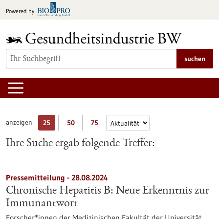
zum
Powered by
Inhalt
springen
suchen
anzeigen:
25
50
75
Ihre Suche ergab folgende Treffer:
Pressemitteilung - 28.08.2024
Chronische Hepatitis B: Neue Erkenntnis zur
Immunantwort
Forscher*innen der Medizinischen Fakultät der Universität