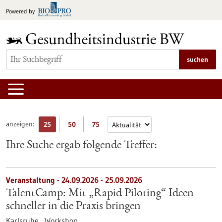
zum
Powered by
Inhalt
springen
suchen
anzeigen:
25
50
75
Ihre Suche ergab folgende Treffer:
Veranstaltung -
24.09.2026
-
25.09.2026
TalentCamp: Mit „Rapid Piloting“ Ideen
schneller in die Praxis bringen
Karlsruhe ,
Workshop